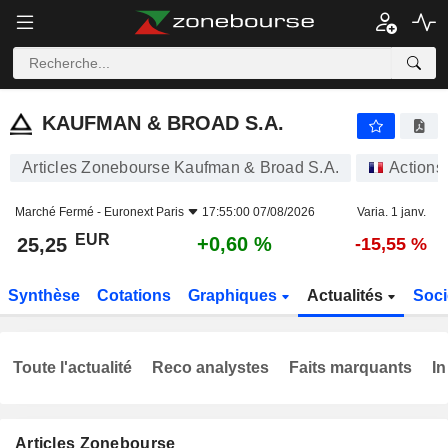
KAUFMAN & BROAD S.A.
25,25
€
+0,60 %
KAUFMAN & BROAD S.A.
Articles Zonebourse Kaufman & Broad S.A.
Actions
Marché Fermé -
Euronext Paris
17:55:00 07/08/2026
Varia. 1 janv.
EUR
+0,60 %
25,25
-15,55 %
Synthèse
Cotations
Graphiques
Actualités
Soci
Toute l'actualité
Reco analystes
Faits marquants
In
Articles Zonebourse