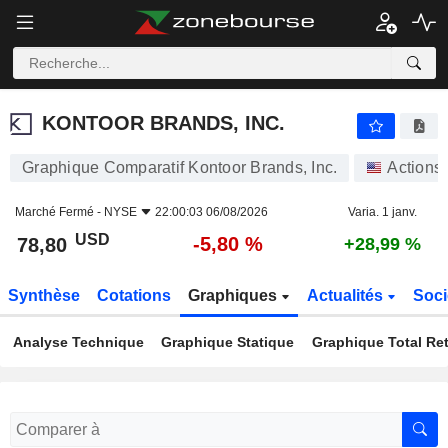
KONTOOR BRANDS, INC.
78,80
$
-5,80 %
KONTOOR BRANDS, INC.
Graphique Comparatif Kontoor Brands, Inc.
Actions
Marché Fermé -
NYSE
22:00:03 06/08/2026
Varia. 1 janv.
USD
-5,80 %
78,80
+28,99 %
Synthèse
Cotations
Graphiques
Actualités
Soci
Analyse Technique
Graphique Statique
Graphique Total Re