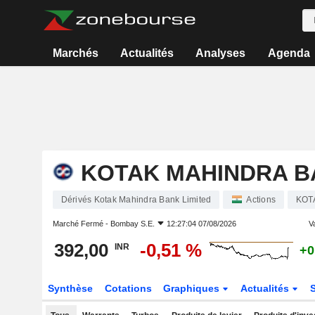
Marchés
Actualités
Analyses
Agenda
KOTAK MAHINDRA B
Dérivés Kotak Mahindra Bank Limited
Actions
KOT
Marché Fermé -
Bombay S.E.
12:27:04 07/08/2026
Va
392,00
-0,51 %
INR
+0
Synthèse
Cotations
Graphiques
Actualités