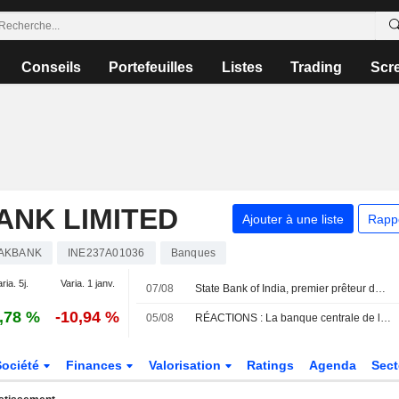
Conseils
Portefeuilles
Listes
Trading
Scr
ANK LIMITED
Ajouter à une liste
Rapp
AKBANK
INE237A01036
Banques
ria. 5j.
Varia. 1 janv.
07/08
State Bank of India, premier prêteur du pays, dépasse les prévisions de bénéfice trimestriel grâce à la croissance des prêts
,78 %
-10,94 %
05/08
RÉACTIONS : La banque centrale de l'Inde maintient ses taux comme prévu
Société
Finances
Valorisation
Ratings
Agenda
Sec