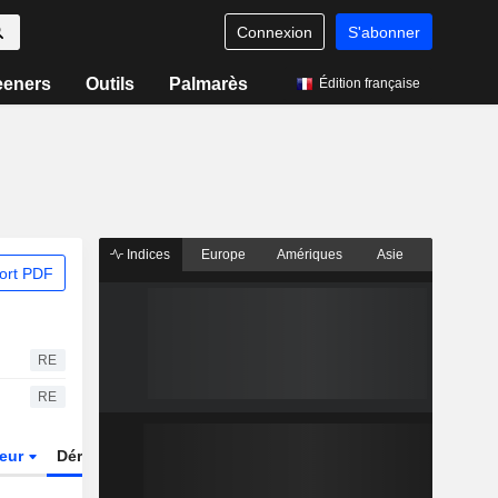
Connexion
S'abonner
eeners
Outils
Palmarès
Édition française
Indices
Europe
Amériques
Asie
ort PDF
RE
RE
teur
Dérivés
Fonds et ETFs