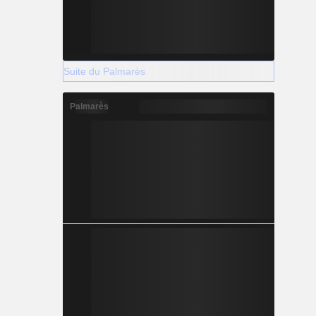
Suite du Palmarès
Palmarès