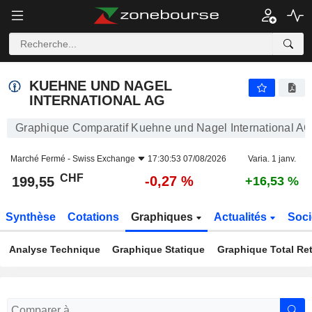
KUEHNE UND NAGEL INTERNATIONAL AG
199,55
CHF
-0,27 %
KUEHNE UND NAGEL
INTERNATIONAL AG
Graphique Comparatif Kuehne und Nagel International A
Marché Fermé -
Swiss Exchange
17:30:53 07/08/2026
Varia. 1 janv.
CHF
-0,27 %
199,55
+16,53 %
Synthèse
Cotations
Graphiques
Actualités
Soci
Analyse Technique
Graphique Statique
Graphique Total Re