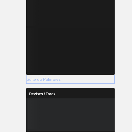
Suite du Palmarès
Devises / Forex