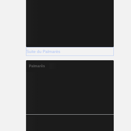
Suite du Palmarès
Palmarès