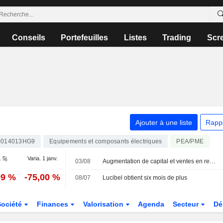
Conseils
Portefeuilles
Listes
Trading
Scr
Ajouter à une liste
Rapp
0014013HG9
Equipements et composants électriques
PEA/PME
 5j.
Varia. 1 janv.
03/08
Augmentation de capital et ventes en repli pour Lucibel
99 %
-75,00 %
08/07
Lucibel obtient six mois de plus
Société
Finances
Valorisation
Agenda
Secteur
Dé