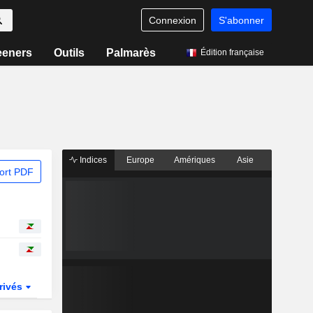
Connexion
S'abonner
eeners
Outils
Palmarès
Édition française
Indices
Europe
Amériques
Asie
ort PDF
rivés