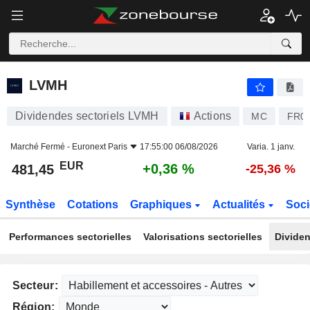
LVMH
481,45
€
+0,36 %
LVMH
Dividendes sectoriels LVMH
Actions
MC
FR0
Marché Fermé -
Euronext Paris
17:55:00 06/08/2026
Varia. 1 janv.
EUR
+0,36 %
481,45
-25,36 %
Synthèse
Cotations
Graphiques
Actualités
Soci
Performances sectorielles
Valorisations sectorielles
Dividen
Secteur:
Région: