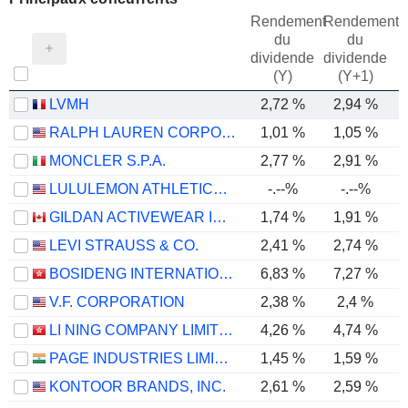
Rendement
Rendement
du
du
dividende
dividende
(Y)
(Y+1)
LVMH
2,72 %
2,94 %
RALPH LAUREN CORPORATION
1,01 %
1,05 %
MONCLER S.P.A.
2,77 %
2,91 %
LULULEMON ATHLETICA INC.
-.--%
-.--%
GILDAN ACTIVEWEAR INC.
1,74 %
1,91 %
LEVI STRAUSS & CO.
2,41 %
2,74 %
BOSIDENG INTERNATIONAL HOLDINGS LIMITED
6,83 %
7,27 %
V.F. CORPORATION
2,38 %
2,4 %
LI NING COMPANY LIMITED
4,26 %
4,74 %
PAGE INDUSTRIES LIMITED
1,45 %
1,59 %
KONTOOR BRANDS, INC.
2,61 %
2,59 %