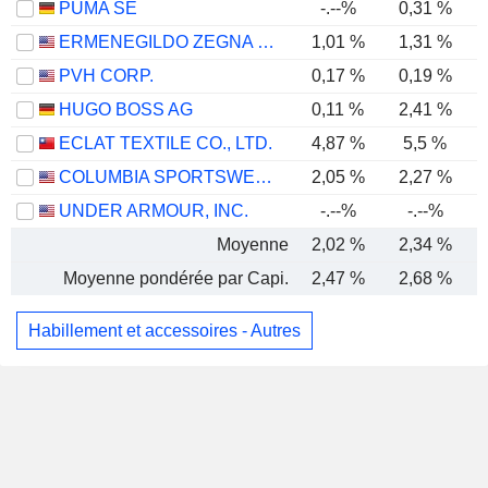
PUMA SE
-.--%
0,31 %
ERMENEGILDO ZEGNA N.V.
1,01 %
1,31 %
PVH CORP.
0,17 %
0,19 %
HUGO BOSS AG
0,11 %
2,41 %
ECLAT TEXTILE CO., LTD.
4,87 %
5,5 %
COLUMBIA SPORTSWEAR COMPANY
2,05 %
2,27 %
UNDER ARMOUR, INC.
-.--%
-.--%
Moyenne
2,02 %
2,34 %
Moyenne pondérée par Capi.
2,47 %
2,68 %
Habillement et accessoires - Autres