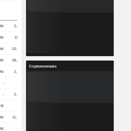
Md
2,02 Md
2,06 Md
2,09 Md
Md
11,6 Md
11,29 Md
14,08 Md
Md
10,61 Md
9,69 Md
10,06 Md
Md
38,48 Md
43,87 Md
57,37 Md
Cryptomonnaies
Md
2,67 Md
3,2 Md
3,94 Md
-
483 M
647 M
800 M
-
2,19 Md
2,56 Md
3,15 Md
 M
740 M
1,06 Md
1,12 Md
Md
11,43 Md
13,68 Md
17,48 Md
Md
952 M
1,03 Md
926 M