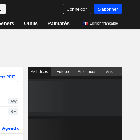
Connexion
S'abonner
eeners
Outils
Palmarès
Édition française
Indices
Europe
Amériques
Asie
ort PDF
AW
RE
Agenda
Secteur
Dérivés
Fonds et ETFs