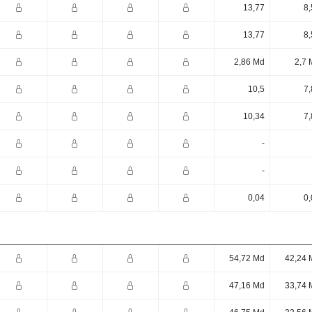
13,77
8,
13,77
8,
2,86 Md
2,7 
10,5
7,
10,34
7,
-
-
0,04
0,
54,72 Md
42,24 
47,16 Md
33,74 