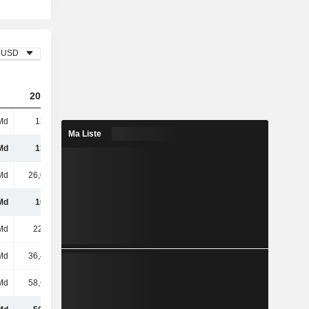
USD
2023
2024
2025
Md
135 Md
165 Md
201 Md
Ma Liste
Md
135 Md
165 Md
201 Md
Md
26,01 Md
30,13 Md
36,18 Md
Md
109 Md
134 Md
165 Md
Md
22,2 Md
20,98 Md
24,14 Md
Md
36,49 Md
43,62 Md
57,37 Md
Md
58,69 Md
64,6 Md
81,52 Md