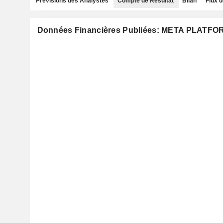
Prévisions des Analystes
Compte de Résultat
Bilan
Flux d
Données Financières Publiées: META PLATFOR