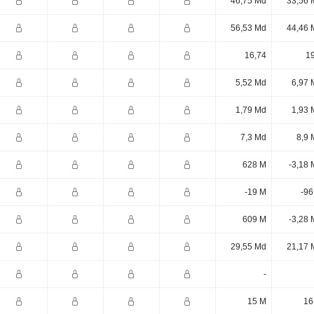
46,75 Md
33,56 
56,53 Md
44,46 
16,74
19
5,52 Md
6,97 
1,79 Md
1,93 
7,3 Md
8,9 
628 M
-3,18 
-19 M
-96
609 M
-3,28 
29,55 Md
21,17 
-
15 M
16