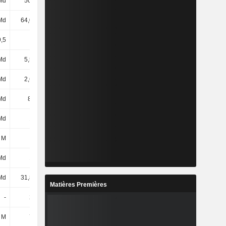
Md
50,2 Md
69,77 Md
83,28 Md
Md
64,05 Md
88,41 Md
106 Md
,5
17,56
11,75
29,64
Md
5,51 Md
10,34 Md
3,56 Md
Md
2,69 Md
2,7 Md
3,15 Md
Md
8,2 Md
13,04 Md
6,72 Md
Md
190 M
-4,75 Md
18,77 Md
 M
-59 M
15 M
-19 M
Md
131 M
-4,74 Md
18,76 Md
Md
31,86 Md
44,43 Md
53 Md
Matières Premières
-
283 M
384 M
535 M
 M
723 M
1,09 Md
1,66 Md