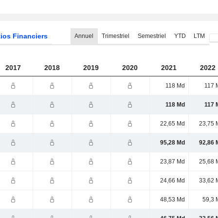
ios Financiers
Annuel
Trimestriel
Semestriel
YTD
LTM
2017
2018
2019
2020
2021
2022
118 Md
117 
118 Md
117 
22,65 Md
23,75 
95,28 Md
92,86 
23,87 Md
25,68 
24,66 Md
33,62 
48,53 Md
59,3 