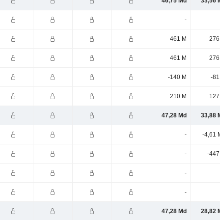
46,75 Md
33,56 
-
461 M
276
461 M
276
-140 M
-81
210 M
127
47,28 Md
33,88 
-
-4,61 
-
-447
-
-
47,28 Md
28,82 