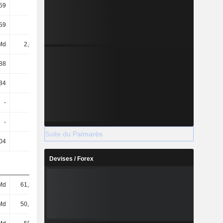
59
14,87
23,86
23,49
59
14,87
23,86
23,49
Md
2,63 Md
2,61 Md
2,57 Md
88
12,38
17,54
21,02
84
12,12
17
20,59
-
-
2
2,1
-
-
8,13
8,81
Suite du Palmarès
04
0,04
0,04
0,04
Devises / Forex
Md
61,38 Md
85,21 Md
102 Md
Md
50,36 Md
69,92 Md
83,89 Md