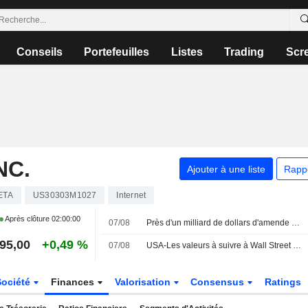
Conseils
Portefeuilles
Listes
Trading
Scr
NC.
Ajouter à une liste
Rapp
ETA
US30303M1027
Internet
Après clôture
02:00:00
07/08
Près d'un milliard de dollars d'amende pour Meta
95,00
+0,49 %
07/08
USA-Les valeurs à suivre à Wall Street (actualisé)
Société
Finances
Valorisation
Consensus
Ratings