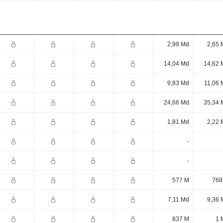
2,99 Md
2,65 
14,04 Md
14,62 
9,83 Md
11,06 
24,66 Md
35,34 
1,81 Md
2,22 
-
-
577 M
768
7,11 Md
9,36 
837 M
1 