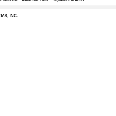
e Trésorerie
Ratios Financiers
Segments d'Activités
MS, INC.