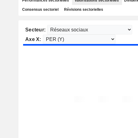
Performances sectorielles
Valorisations sectorielles
Dividen
Consensus sectoriel
Révisions sectorielles
Secteur:
Axe X: