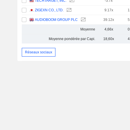
TECHTARGET, INC.
-3.7x
ZIGEXN CO., LTD.
9.17x
1
AUDIOBOOM GROUP PLC
39.12x
5
Moyenne
4,66x
0
Moyenne pondérée par Capi.
18,60x
4
Réseaux sociaux