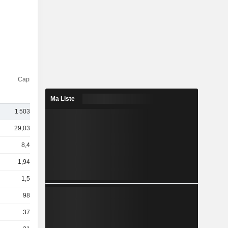
Capi.($)
Ma Liste
1 503 Md
29,03 Md
8,4 Md
1,94 Md
1,5 Md
983 M
375 M