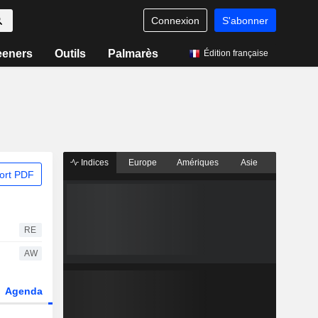
Connexion
S'abonner
eeners
Outils
Palmarès
Édition française
Indices
Europe
Amériques
Asie
ort PDF
RE
AW
Agenda
Secteur
Dérivés
Fonds et ETFs