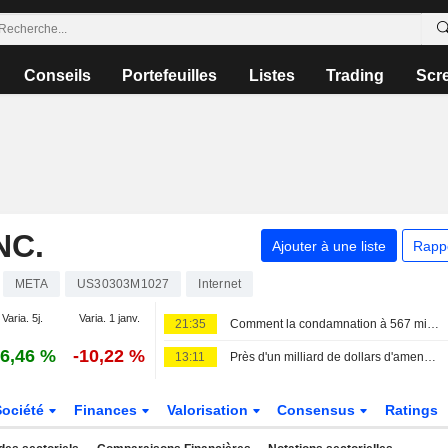
Conseils
Portefeuilles
Listes
Trading
Scr
NC.
Ajouter à une liste
Rapp
META
US30303M1027
Internet
Varia. 5j.
Varia. 1 janv.
21:35
Comment la condamnation à 567 millions de dollars au Nouveau-Mexique pourrait-elle transformer Meta ?
6,46 %
-10,22 %
13:11
Près d'un milliard de dollars d'amende pour Meta
Société
Finances
Valorisation
Consensus
Ratings