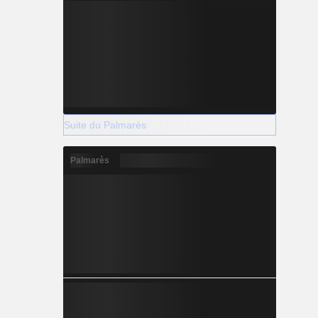
Suite du Palmarès
Palmarès