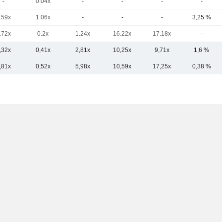
-
0.04x
-
-
-
-
.59x
1.06x
-
-
-
3,25 %
.72x
0.2x
1.24x
16.22x
17.18x
-
,32x
0,41x
2,81x
10,25x
9,71x
1,6 %
,81x
0,52x
5,98x
10,59x
17,25x
0,38 %