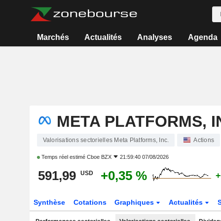
Marchés
Actualités
Analyses
Agenda
META PLATFORMS, I
Valorisations sectorielles Meta Platforms, Inc.
Actions
Temps réel estimé
Cboe BZX
21:59:40 07/08/2026
591,99
+0,35 %
USD
+
Synthèse
Cotations
Graphiques
Actualités