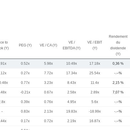
Rendement
ice to
VE /
VE / EBIT
du
PEG (Y)
VE / CA (Y)
ok (Y)
EBITDA (Y)
(Y)
dividende
(Y)
.91x
0.52x
5.98x
10.49x
17.18x
0,36 %
.12x
0.27x
7.72x
17.34x
25.54x
-.--%
0.48x
0.77x
3.23x
8.43x
11.4x
2,15 %
.48x
-0.21x
0.67x
2.58x
2.89x
7,07 %
2.8x
0.39x
0.76x
4.95x
5.6x
-.--%
-
0.83x
2.13x
19.83x
-18.99x
-.--%
.44x
0.17x
0.72x
2.19x
16.87x
-.--%