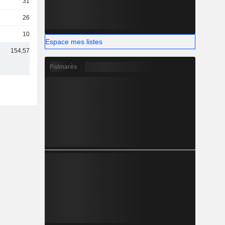
312 M
260 M
107 M
Espace mes listes
154,57 Md
Palmarès