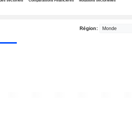
des sectoriels
Comparaisons Financières
Notations sectorielles
Région: