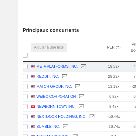
Principaux concurrents
Pr
Ajouter à une liste
PER (Y)
Bo
META PLATFORMS, INC.
18.53x
4
REDDIT, INC.
28.23x
7
MATCH GROUP, INC.
13.13x
-2
WEIBO CORPORATION
6.82x
0
NEWBORN TOWN INC.
8.48x
NEXTDOOR HOLDINGS, INC.
-56.44x
BUMBLE INC.
-16.74x
0