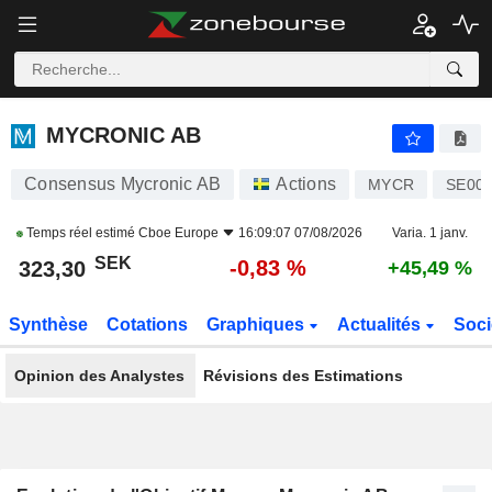
MYCRONIC AB
323,30
kr
-0,83 %
MYCRONIC AB
Consensus Mycronic AB
Actions
MYCR
SE00
Temps réel estimé
Cboe Europe
16:09:07 07/08/2026
Varia. 1 janv.
SEK
-0,83 %
323,30
+45,49 %
Synthèse
Cotations
Graphiques
Actualités
Soci
Opinion des Analystes
Révisions des Estimations