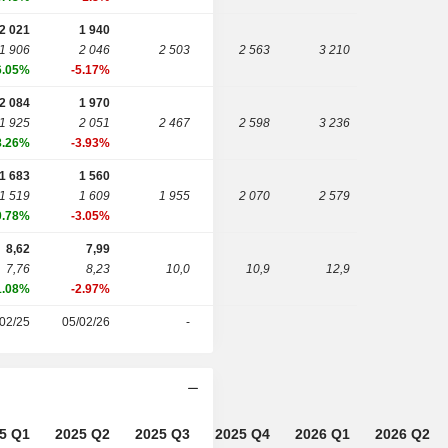
2 021
1 940
1 906
2 046
2 503
2 563
3 210
6.05%
-5.17%
2 084
1 970
1 925
2 051
2 467
2 598
3 236
8.26%
-3.93%
1 683
1 560
1 519
1 609
1 955
2 070
2 579
0.78%
-3.05%
8,62
7,99
7,76
8,23
10,0
10,9
12,9
1.08%
-2.97%
02/25
05/02/26
-
5 Q1
2025 Q2
2025 Q3
2025 Q4
2026 Q1
2026 Q2