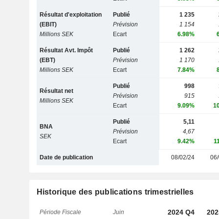
Résultat d'exploitation
Publié
1 235
(EBIT)
Prévision
1 154
Millions SEK
Ecart
6.98%
Résultat Avt. Impôt
Publié
1 262
(EBT)
Prévision
1 170
Millions SEK
Ecart
7.84%
Publié
998
Résultat net
Prévision
915
Millions SEK
Ecart
9.09%
1
Publié
5,11
BNA
Prévision
4,67
SEK
Ecart
9.42%
1
Date de publication
08/02/24
06/
Historique des publications trimestrielles
2024 Q4
202
Période Fiscale
Juin