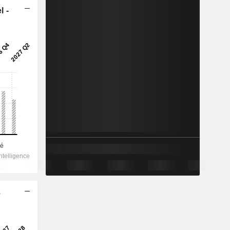
l -
e