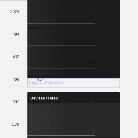
2 079
2 320
2 797
2 250
494
553
974
552
407
462
904
482
406
454
Suite du Palmarès
Devises / Forex
331
383
735
398
1,70
1,96
3,76
2,04