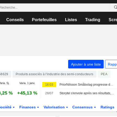
Conseils
Portefeuilles
Listes
Trading
Scr
Ajouter à une liste
Rapp
58629
Produits associés à l'industrie des semi-conducteurs
PEA
aria. 5j.
Varia. 1 janv.
16:03
PriorNilsson Småbolag progresse de 1,23 % en juillet - renforcement des positions dans Bure, AQ Group et Altra Fastigheter
3,25 %
+45,13 %
28/07
Storytel s'envole après ses résultats, Nibe progresse dans le sillage d'un concurrent, l'OMXS30 recule de 0,2 %
Société
Finances
Valorisation
Consensus
Ratings