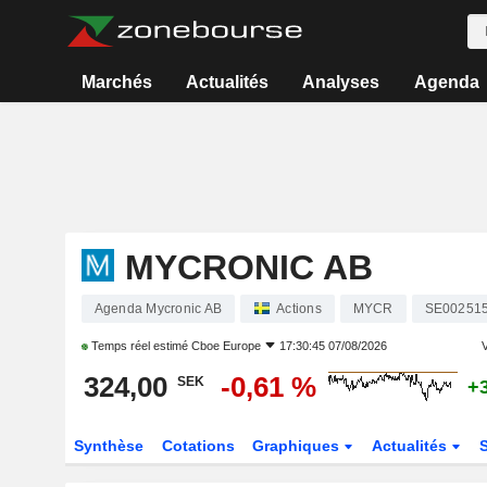
Marchés
Actualités
Analyses
Agenda
MYCRONIC AB
Agenda Mycronic AB
Actions
MYCR
SE00251
Temps réel estimé
Cboe Europe
17:30:45 07/08/2026
V
324,00
-0,61 %
SEK
+
Synthèse
Cotations
Graphiques
Actualités