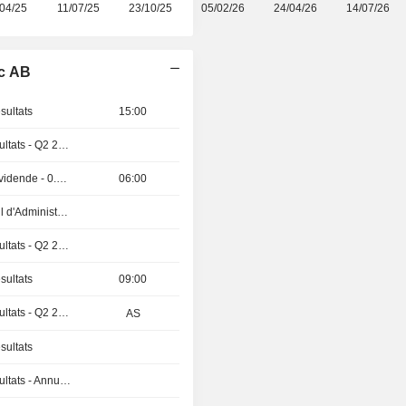
04/25
11/07/25
23/10/25
05/02/26
24/04/26
14/07/26
ic AB
sultats
15:00
Publication des résultats - Q2 2026
Détachement de dividende - 0.97 HKD
06:00
Réunion du Conseil d'Administration
Publication des résultats - Q2 2026
sultats
09:00
Publication des résultats - Q2 2026
AS
sultats
Publication des résultats - Annuel 2026