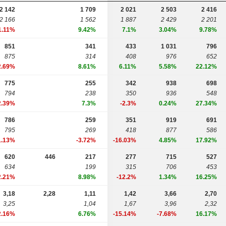
2 142
1 709
2 021
2 503
2 416
2 166
1 562
1 887
2 429
2 201
1.11%
9.42%
7.1%
3.04%
9.78%
851
341
433
1 031
796
875
314
408
976
652
2.69%
8.61%
6.11%
5.58%
22.12%
775
255
342
938
698
794
238
350
936
548
2.39%
7.3%
-2.3%
0.24%
27.34%
786
259
351
919
691
795
269
418
877
586
1.13%
-3.72%
-16.03%
4.85%
17.92%
620
446
217
277
715
527
634
199
315
706
453
2.21%
8.98%
-12.2%
1.34%
16.25%
3,18
2,28
1,11
1,42
3,66
2,70
3,25
1,04
1,67
3,96
2,32
2.16%
6.76%
-15.14%
-7.68%
16.17%