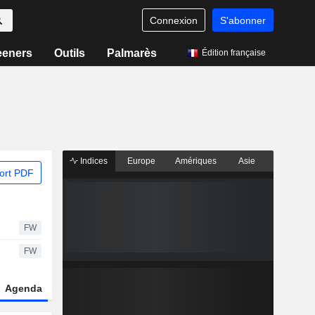
Connexion
S'abonner
eeners
Outils
Palmarès
Édition française
Indices
Europe
Amériques
Asie
ort PDF
FW
FW
Agenda
Secteur
Dérivés
Fonds et ETFs