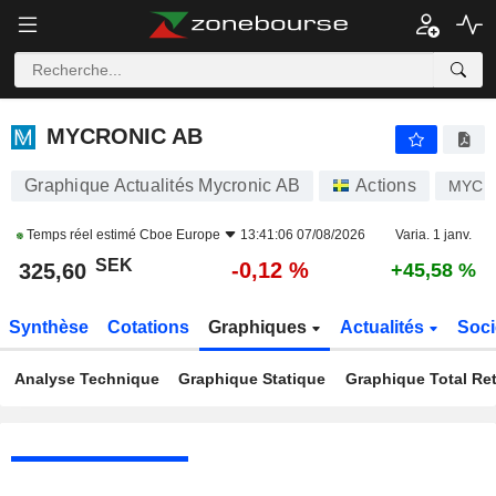
MYCRONIC AB
325,60
kr
-0,12 %
MYCRONIC AB
Graphique Actualités Mycronic AB
Actions
MYCR
Temps réel estimé
Cboe Europe
13:41:06 07/08/2026
Varia. 1 janv.
SEK
-0,12 %
325,60
+45,58 %
Synthèse
Cotations
Graphiques
Actualités
Soci
Analyse Technique
Graphique Statique
Graphique Total Re