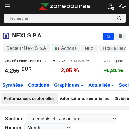
NEXI S.P.A
4,255
€
-2,05 %
NEXI S.P.A
Secteur Nexi S.p.A
Actions
NEXI
IT000536676
Marché Fermé -
Borsa Italiana
17:45:00 07/08/2026
Varia. 1 janv.
EUR
-2,05 %
4,255
+0,81 %
Synthèse
Cotations
Graphiques
Actualités
Soci
Performances sectorielles
Valorisations sectorielles
Dividen
Secteur:
Région: