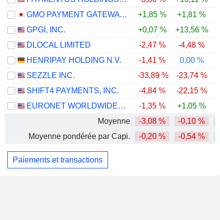
GMO PAYMENT GATEWAY, INC.
+1,85 %
+1,81 %
GPGI, INC.
+0,07 %
+13,56 %
DLOCAL LIMITED
-2,47 %
-4,48 %
HENRIPAY HOLDING N.V.
-1,41 %
0,00 %
SEZZLE INC.
-33,89 %
-23,74 %
-
SHIFT4 PAYMENTS, INC.
-4,84 %
-22,15 %
-
EURONET WORLDWIDE, INC.
-1,35 %
+1,05 %
Moyenne
-3,08 %
-0,10 %
Moyenne pondérée par Capi.
-0,20 %
-0,54 %
Paiements et transactions