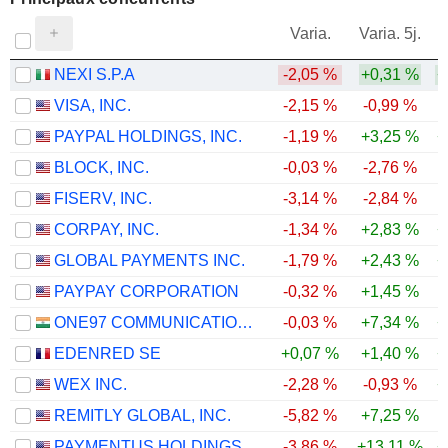
V
Varia.
Varia. 5j.
NEXI S.P.A
-2,05 %
+0,31 %
+
VISA, INC.
-2,15 %
-0,99 %
PAYPAL HOLDINGS, INC.
-1,19 %
+3,25 %
+
BLOCK, INC.
-0,03 %
-2,76 %
FISERV, INC.
-3,14 %
-2,84 %
CORPAY, INC.
-1,34 %
+2,83 %
+
GLOBAL PAYMENTS INC.
-1,79 %
+2,43 %
+
PAYPAY CORPORATION
-0,32 %
+1,45 %
ONE97 COMMUNICATIONS LIMITED
-0,03 %
+7,34 %
+
EDENRED SE
+0,07 %
+1,40 %
+
WEX INC.
-2,28 %
-0,93 %
+
REMITLY GLOBAL, INC.
-5,82 %
+7,25 %
PAYMENTUS HOLDINGS, INC.
-3,86 %
+13,11 %
+