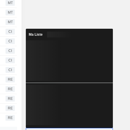
MT
MT
MT
CI
Ma Liste
CI
CI
CI
CI
RE
RE
RE
RE
RE