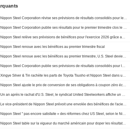
arquants
Nippon Steel Corporation révise ses prévisions de résultats consolidés pour le premier semestre et l'exercice clos le 31 mars 2027
Nippon Steel Corporation publie ses résultats pour le premier trimestre clos le 30 juin 2026
Nippon Steel relève ses prévisions de bénéfices pour l'exercice 2026 grâce aux solides résultats de U.S. Steel
Nippon Steel renoue avec les bénéfices au premier trimestre fiscal
Nippon Steel renoue avec les bénéfices au premier trimestre, U.S. Steel devient le " principal moteur de croissance »
Nippon Steel Corporation publie ses prévisions de résultats consolidés pour le semestre clos au 30 septembre 2026 et l'exercice clos au 31 mars 2027
Xingye Silver & Tin rachète les parts de Toyota Tsusho et Nippon Steel dans un projet d'étain au Maroc pour 23 millions de dollars
Nippon Steel ajuste le prix de conversion de ses obligations à coupon zéro échéant en 2029 et 2031
Un an après le rachat d'U.S. Steel, le syndicat United Steelworkers affiche un optimisme prudent à l'égard de Nippon Steel
Le vice-président de Nippon Steel prévoit une envolée des bénéfices de l'acier aux États-Unis
Nippon Steel " pas encore satisfaite » des réformes chez US Steel, selon le Nikkei
Nippon Steel table sur la vigueur du marché américain pour doper les résultats de U.S. Steel