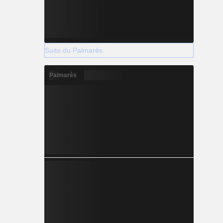
Suite du Palmarès
Palmarès