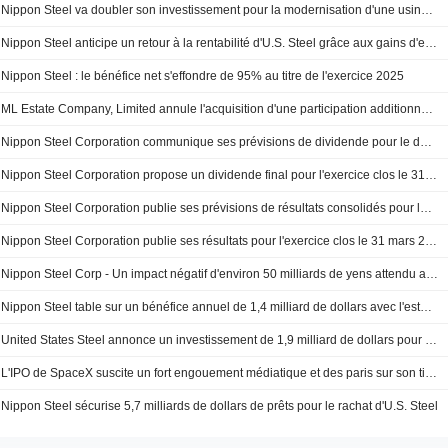
Nippon Steel va doubler son investissement pour la modernisation d'une usine en Pennsylvanie
Nippon Steel anticipe un retour à la rentabilité d'U.S. Steel grâce aux gains d'efficacité
Nippon Steel : le bénéfice net s'effondre de 95% au titre de l'exercice 2025
ML Estate Company, Limited annule l'acquisition d'une participation additionnelle de 14,85% dans Nippon Steel Kowa Real Estate Co., Ltd. auprès de Nippon Steel Corporation (TSE:5401).
Nippon Steel Corporation communique ses prévisions de dividende pour le deuxième trimestre 2026 et l'exercice clos le 31 mars 2027
Nippon Steel Corporation propose un dividende final pour l'exercice clos le 31 mars 2026, payable le 24 juin 2026
Nippon Steel Corporation publie ses prévisions de résultats consolidés pour le semestre clos au 30 septembre 2026 et l'exercice clos au 31 mars 2027
Nippon Steel Corporation publie ses résultats pour l'exercice clos le 31 mars 2026
Nippon Steel Corp - Un impact négatif d'environ 50 milliards de yens attendu au T1 en raison de la situation au Moyen-Orient ; l'impact annuel ne peut être quantifié et n'est pas intégré aux prévisions
Nippon Steel table sur un bénéfice annuel de 1,4 milliard de dollars avec l'estompement des éléments exceptionnels
United States Steel annonce un investissement de 1,9 milliard de dollars pour une nouvelle unité de fer de réduction directe à Big River Steel Works en Arkansas
L'IPO de SpaceX suscite un fort engouement médiatique et des paris sur son ticker
Nippon Steel sécurise 5,7 milliards de dollars de prêts pour le rachat d'U.S. Steel