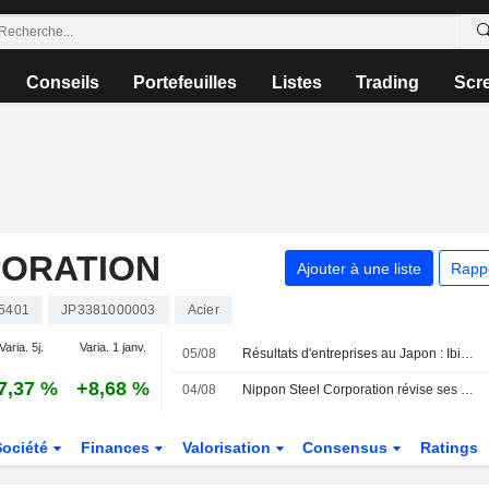
Conseils
Portefeuilles
Listes
Trading
Scr
PORATION
Ajouter à une liste
Rapp
5401
JP3381000003
Acier
Varia. 5j.
Varia. 1 janv.
05/08
Résultats d'entreprises au Japon : Ibiden et Nippon Steel progressent, Daikin recule
7,37 %
+8,68 %
04/08
Nippon Steel Corporation révise ses prévisions de résultats consolidés pour le premier semestre et l'exercice clos le 31 mars 2027
Société
Finances
Valorisation
Consensus
Ratings