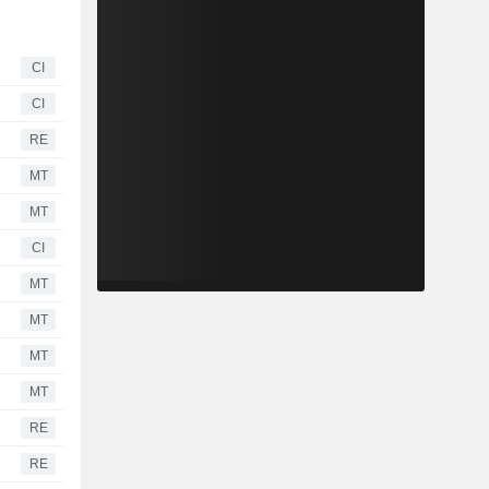
CI
CI
RE
MT
MT
CI
MT
MT
MT
MT
RE
RE