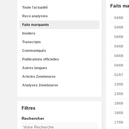
Faits m
Toute l'actualité
Reco analystes
04/08
Faits marquants
04/08
Insiders
04/08
Transcripts
04/08
Communiqués
04/08
Publications officielles
04/08
Autres langues
01/07
Articles Zonebourse
23/06
Analyses Zonebourse
23/06
18/06
Filtres
18/06
Rechercher
17/06