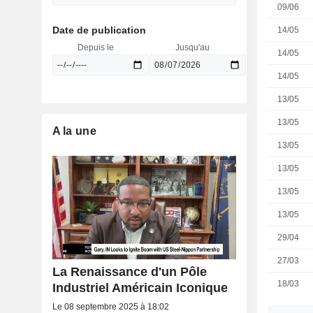
09/06
Date de publication
14/05
Depuis le
Jusqu'au
14/05
14/05
13/05
13/05
A la une
13/05
13/05
13/05
13/05
29/04
27/03
La Renaissance d'un Pôle
18/03
Industriel Américain Iconique
Le 08 septembre 2025 à 18:02