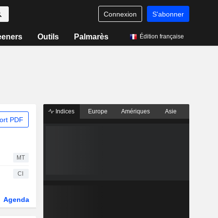
Connexion
S'abonner
eeners
Outils
Palmarès
Édition française
Indices
Europe
Amériques
Asie
ort PDF
MT
CI
Agenda
Secteur
Dérivés
Fonds et ETFs