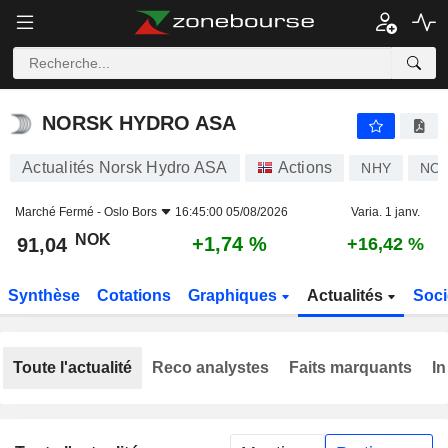
NORSK HYDRO ASA
91,04
kr
+1,74 %
NORSK HYDRO ASA
Actualités Norsk Hydro ASA
Actions
NHY
NO0
Marché Fermé -
Oslo Bors
16:45:00 05/08/2026
Varia. 1 janv.
NOK
+1,74 %
91,04
+16,42 %
Synthèse
Cotations
Graphiques
Actualités
Soci
Toute l'actualité
Reco analystes
Faits marquants
In