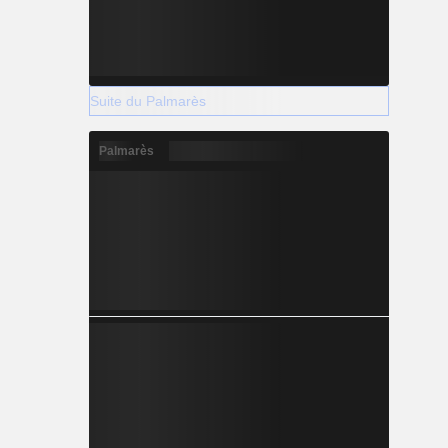
Suite du Palmarès
Palmarès