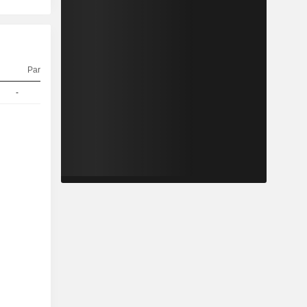
Parité
Cours
-
1
1,653
EUR