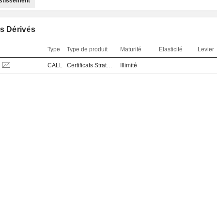
estissement
s Dérivés
Type
Type de produit
Maturité
Elasticité
Levier
CALL
Certificats Stratégiques, Thématiques et Paniers
Illimité