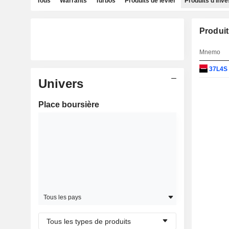
Tous
Warrants
Turbos
Produits de levier
Produits d'inv
Produit
Mnemo
37L4S
Univers
Place boursière
Tous les pays
Tous les types de produits