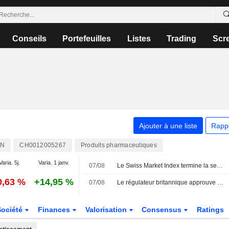
Conseils
Portefeuilles
Listes
Trading
Scr
Ajouter à une liste
Rapp
VN
CH0012005267
Produits pharmaceutiques
Varia. 5j.
Varia. 1 janv.
07/08
Le Swiss Market Index termine la semaine sur une note positive ; Amrize chute
0,63 %
+14,95 %
07/08
Le régulateur britannique approuve le traitement de Novartis contre l'urticaire chronique spontanée
Société
Finances
Valorisation
Consensus
Ratings