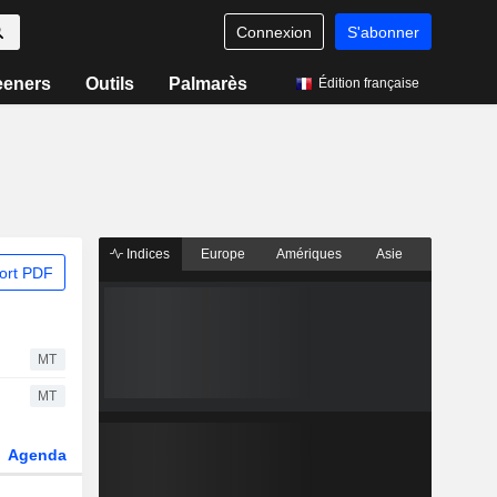
Connexion
S'abonner
eeners
Outils
Palmarès
Édition française
Indices
Europe
Amériques
Asie
ort PDF
MT
MT
Agenda
Secteur
Dérivés
Fonds et ETFs