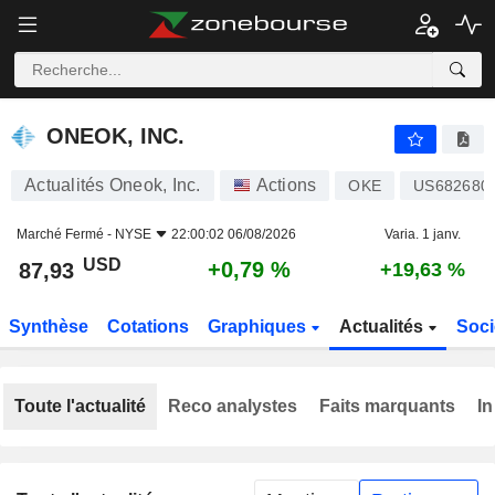
ONEOK, INC.
87,93
$
+0,79 %
ONEOK, INC.
Actualités Oneok, Inc.
Actions
OKE
US682680
Marché Fermé -
NYSE
22:00:02 06/08/2026
Varia. 1 janv.
USD
+0,79 %
87,93
+19,63 %
Synthèse
Cotations
Graphiques
Actualités
Soci
Toute l'actualité
Reco analystes
Faits marquants
In