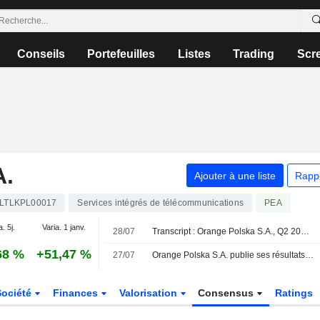
Conseils
Portefeuilles
Listes
Trading
Scr
.
Ajouter à une liste
Rapp
LTLKPL00017
Services intégrés de télécommunications
PEA
. 5j.
Varia. 1 janv.
28/07
Transcript : Orange Polska S.A., Q2 2026 Earnings Call, Jul 28, 2026
68 %
+51,47 %
27/07
Orange Polska S.A. publie ses résultats pour le deuxième trimestre et le premier semestre clos le 30 juin 2026
Société
Finances
Valorisation
Consensus
Ratings