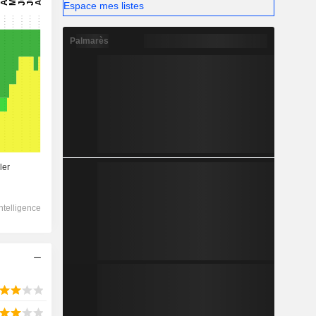
Espace mes listes
Palmarès