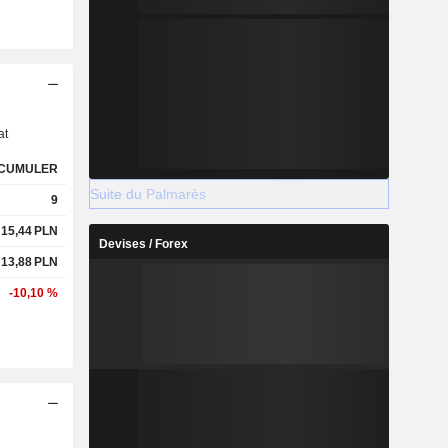
s
at
CUMULER
Suite du Palmarès
9
15,44
PLN
Devises / Forex
13,88
PLN
-10,10 %