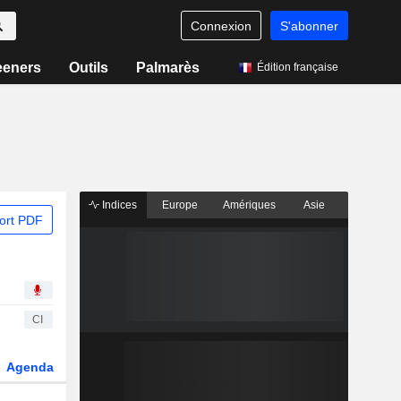
Connexion
S'abonner
eeners
Outils
Palmarès
Édition française
Indices
Europe
Amériques
Asie
ort PDF
CI
Agenda
Secteur
Dérivés
Fonds et ETFs