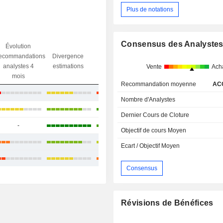
Plus de notations
Consensus des Analyste
Évolution
Divergence
ecommandations
Divergence
Ecart obj.
objectif
analystes 4
estimations
/ dr
Vente
Ach
analystes
mois
Recommandation moyenne
AC
-10,79 %
Nombre d'Analystes
+59,96 %
Dernier Cours de Cloture
-
+4,02 %
Objectif de cours Moyen
+17,73 %
Ecart / Objectif Moyen
-1,38 %
Consensus
Révisions de Bénéfices