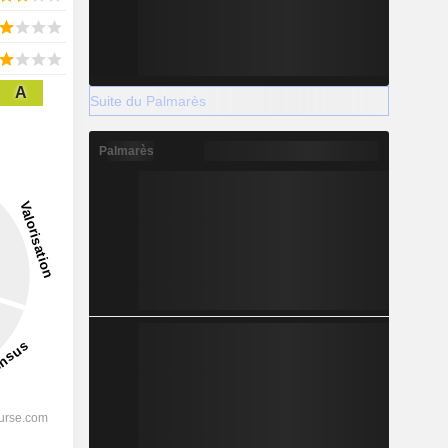
A
Suite du Palmarès
Palmarès