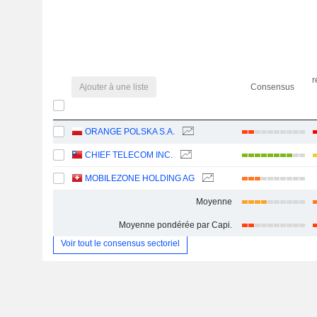
r
Ajouter à une liste
Consensus
ORANGE POLSKA S.A.
CHIEF TELECOM INC.
MOBILEZONE HOLDING AG
Moyenne
Moyenne pondérée par Capi.
Voir tout le consensus sectoriel