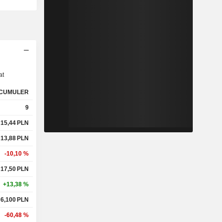
s
at
CUMULER
9
15,44
PLN
13,88
PLN
-10,10 %
17,50
PLN
+13,38 %
6,100
PLN
-60,48 %