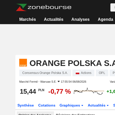
Marchés
Actualités
Analyses
Agenda
ORANGE POLSKA S.A
Consensus Orange Polska S.A.
Actions
OPL
P
Marché Fermé -
Warsaw S.E.
17:55:54 06/08/2026
Varia
15,44
-0,77 %
PLN
+1,
Synthèse
Cotations
Graphiques
Actualités