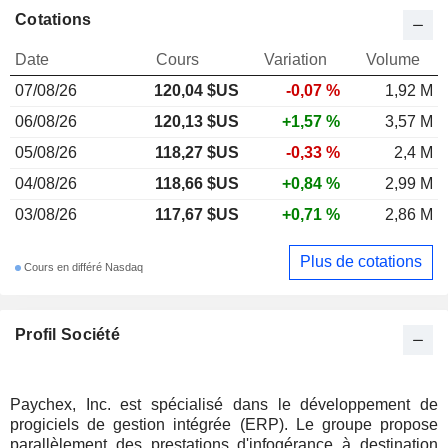
Cotations
Date
Cours
Variation
Volume
07/08/26
120,04 $US
-0,07 %
1,92 M
06/08/26
120,13 $US
+1,57 %
3,57 M
05/08/26
118,27 $US
-0,33 %
2,4 M
04/08/26
118,66 $US
+0,84 %
2,99 M
03/08/26
117,67 $US
+0,71 %
2,86 M
Plus de cotations
Cours en différé Nasdaq
Profil Société
Paychex, Inc. est spécialisé dans le développement de
progiciels de gestion intégrée (ERP). Le groupe propose
parallèlement des prestations d'infogérance à destination