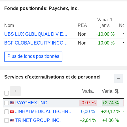
Fonds positionnés: Paychex, Inc.
Varia. 1
Nom
PEA
janv.
Not
UBS LUX GLBL QUAL DIV EQ FD I B ACC
Non
+10,00 %
BGF GLOBAL EQUITY INCOME A2
Non
+10,00 %
Plus de fonds positionnés
Services d'externalisations et de personnel
Varia.
Varia. 5j.
PAYCHEX, INC.
-0,07 %
+2,74 %
-
JINHAI MEDICAL TECHNOLOGY LIMITED
0,00 %
+29,12 %
+
TRINET GROUP, INC.
+2,64 %
+4,06 %