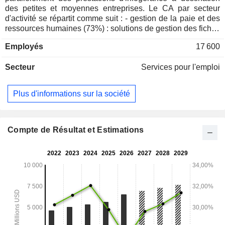
des petites et moyennes entreprises. Le CA par secteur
d'activité se répartit comme suit : - gestion de la paie et des
ressources humaines (73%) : solutions de gestion des fiches
de paie, de fichiers comptables internes, d'impôts et d'autres
Employés
17 600
taxes, des avantages sociaux des employés, des pensions,
etc. ; - gestion des ressources humaines pour organisations
Secteur
Services pour l'emploi
professionnelles d'employeurs (24,1%) : gestion des
assurances maladies, des risques et des emplois du temps,
assistance des employés, etc. ; - gestion des fonds (2,9%).
Plus d'informations sur la société
La totalité du CA est réalisée aux Etats-Unis.
Compte de Résultat et Estimations