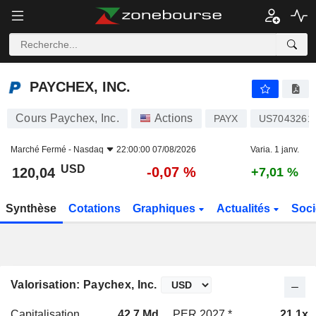
PAYCHEX, INC.
120,04
$
-0,07 %
PAYCHEX, INC.
Cours Paychex, Inc.
Actions
PAYX
US7043261
Marché Fermé -
Nasdaq
22:00:00 07/08/2026
Varia. 1 janv.
USD
-0,07 %
120,04
+7,01 %
Synthèse
Cotations
Graphiques
Actualités
Soci
Valorisation: Paychex, Inc.
Capitalisation
42,7 Md
PER 2027 *
21,1x