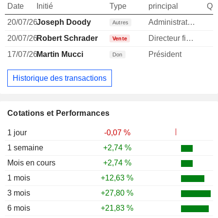
Date
Initié
Type
principal
Qua
20/07/26
Joseph Doody
Administrateur
Autres
20/07/26
Robert Schrader
Directeur financier
Vente
17/07/26
Martin Mucci
Président
Don
Historique des transactions
Cotations et Performances
1 jour
-0,07 %
1 semaine
+2,74 %
Mois en cours
+2,74 %
1 mois
+12,63 %
3 mois
+27,80 %
6 mois
+21,83 %