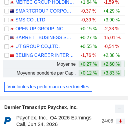
MEITEC GROUP HOLDINGS INC.
+1,64 %
-1,59 %
SMARTGROUP CORPORATION LTD
-0,37 %
+4,29 %
+
SMS CO., LTD.
-0,39 %
+3,90 %
+
OPEN UP GROUP INC.
+0,15 %
-2,33 %
BARRETT BUSINESS SERVICES, INC.
+0,27 %
-15,01 %
-
UT GROUP CO.,LTD.
+0,55 %
-0,54 %
BEIJING CAREER INTERNATIONAL CO., LTD
-1,76 %
+2,38 %
-
Moyenne
+0,27 %
+2,60 %
+
Moyenne pondérée par Capi.
+0,12 %
+3,83 %
Voir toutes les performances sectorielles
Dernier Transcript: Paychex, Inc.
Paychex, Inc., Q4 2026 Earnings
24/06
Call, Jun 24, 2026