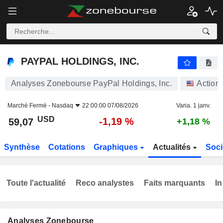
PAYPAL HOLDINGS, INC.
59,07
$
-1,19 %
PAYPAL HOLDINGS, INC.
Analyses Zonebourse PayPal Holdings, Inc.
Action
Marché Fermé -
Nasdaq
22:00:00 07/08/2026
Varia. 1 janv.
USD
-1,19 %
59,07
+1,18 %
Synthèse
Cotations
Graphiques
Actualités
Soci
Toute l'actualité
Reco analystes
Faits marquants
In
Analyses Zonebourse