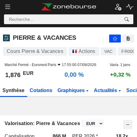
PIERRE & VACANCES
1,876
€
0,00 %
PIERRE & VACANCES
Cours Pierre & Vacances
Actions
VAC
FR000
Marché Fermé -
Euronext Paris
17:55:00 07/08/2026
Varia. 1 janv.
EUR
0,00 %
1,876
+0,32 %
Synthèse
Cotations
Graphiques
Actualités
Soci
Valorisation: Pierre & Vacances
Capitalisation
866 M
PER 2026 *
18,2x
P