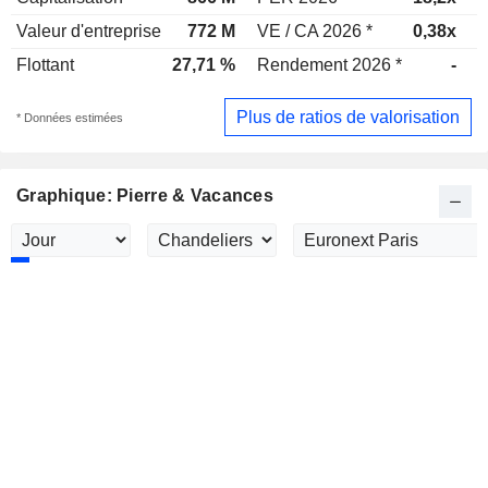
Valeur d'entreprise
772 M
VE / CA 2026 *
0,38x
V
Flottant
27,71 %
Rendement 2026 *
-
R
Plus de ratios de valorisation
* Données estimées
Graphique: Pierre & Vacances