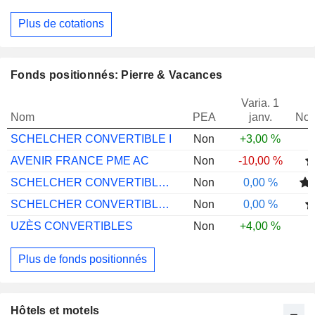
Plus de cotations
Fonds positionnés: Pierre & Vacances
Varia. 1
Nom
PEA
janv.
Not
SCHELCHER CONVERTIBLE I
Non
+3,00 %
AVENIR FRANCE PME AC
Non
-10,00 %
SCHELCHER CONVERTIBLE MID CAP I
Non
0,00 %
SCHELCHER CONVERTIBLE GLOBAL WORLD I
Non
0,00 %
UZÈS CONVERTIBLES
Non
+4,00 %
Plus de fonds positionnés
Hôtels et motels