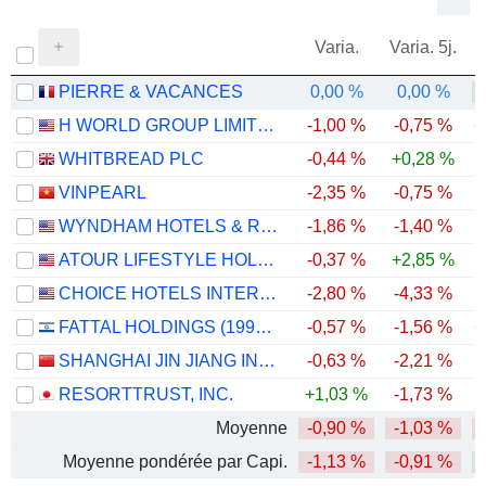
Varia.
Varia. 5j.
PIERRE & VACANCES
0,00 %
0,00 %
H WORLD GROUP LIMITED
-1,00 %
-0,75 %
+
WHITBREAD PLC
-0,44 %
+0,28 %
-
VINPEARL
-2,35 %
-0,75 %
WYNDHAM HOTELS & RESORTS, INC.
-1,86 %
-1,40 %
-
ATOUR LIFESTYLE HOLDINGS LIMITED
-0,37 %
+2,85 %
CHOICE HOTELS INTERNATIONAL, INC.
-2,80 %
-4,33 %
-
FATTAL HOLDINGS (1998) LTD
-0,57 %
-1,56 %
+
SHANGHAI JIN JIANG INTERNATIONAL HOTELS CO., LTD.
-0,63 %
-2,21 %
-
RESORTTRUST, INC.
+1,03 %
-1,73 %
-
Moyenne
-0,90 %
-1,03 %
Moyenne pondérée par Capi.
-1,13 %
-0,91 %