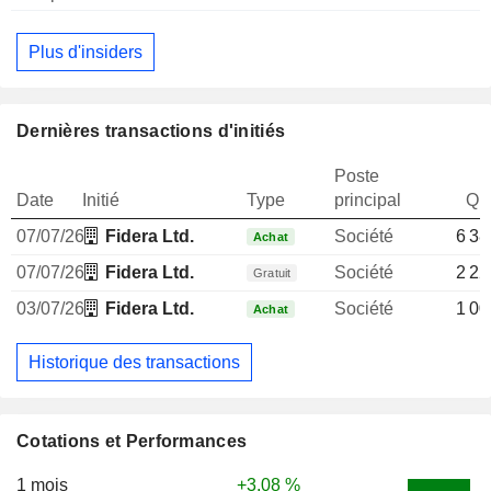
Plus d'insiders
Dernières transactions d'initiés
Poste
Date
Initié
Type
principal
Qua
07/07/26
Fidera Ltd.
Société
6 38
Achat
07/07/26
Fidera Ltd.
Société
2 22
Gratuit
03/07/26
Fidera Ltd.
Société
1 00
Achat
Historique des transactions
Cotations et Performances
1 mois
+3,08 %