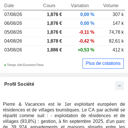
Date
Cours
Variation
Volume
07/08/26
1,876 €
0,00 %
307 k
06/08/26
1,876 €
0,00 %
147 k
05/08/26
1,876 €
-0,11 %
74,78 k
04/08/26
1,878 €
-0,42 %
82,61 k
03/08/26
1,886 €
+0,53 %
412 k
Plus de cotations
Temps réel Euronext Paris
Profil Société
Pierre & Vacances est le 1er exploitant européen de
résidences et de villages touristiques. Le CA par activité se
répartit comme suit : - exploitation de résidences et de
villages (93,8%) : gestion, à fin septembre 2025, d'un parc
de 39 974 appartements et maisons répartis entre les