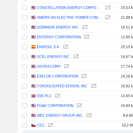
CONSTELLATION ENERGY CORPORATION
25,53 
AMERICAN ELECTRIC POWER COMPANY, INC.
21,88 
DOMINION ENERGY, INC.
16,51 
ENTERGY CORPORATION
12,95 
ENDESA, S.A.
25,15 
XCEL ENERGY INC.
14,67 
VISTRA CORP.
17,74 
EXELON CORPORATION
24,26 
CONSOLIDATED EDISON, INC.
16,92 
SSE PLC
13,45 
PG&E CORPORATION
24,94 
WEC ENERGY GROUP, INC.
9,8 M
CEZ,
16,2 M