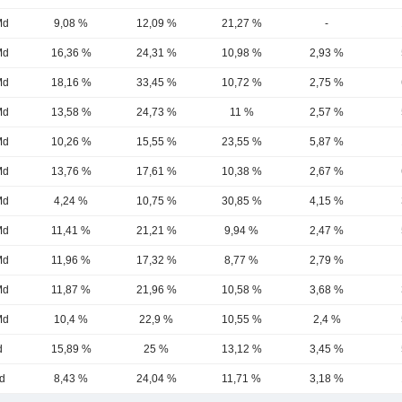
Md
9,08 %
12,09 %
21,27 %
-
Md
16,36 %
24,31 %
10,98 %
2,93 %
Md
18,16 %
33,45 %
10,72 %
2,75 %
Md
13,58 %
24,73 %
11 %
2,57 %
Md
10,26 %
15,55 %
23,55 %
5,87 %
Md
13,76 %
17,61 %
10,38 %
2,67 %
Md
4,24 %
10,75 %
30,85 %
4,15 %
Md
11,41 %
21,21 %
9,94 %
2,47 %
Md
11,96 %
17,32 %
8,77 %
2,79 %
Md
11,87 %
21,96 %
10,58 %
3,68 %
Md
10,4 %
22,9 %
10,55 %
2,4 %
d
15,89 %
25 %
13,12 %
3,45 %
d
8,43 %
24,04 %
11,71 %
3,18 %