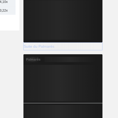
4,10x
3,22x
Suite du Palmarès
Palmarès