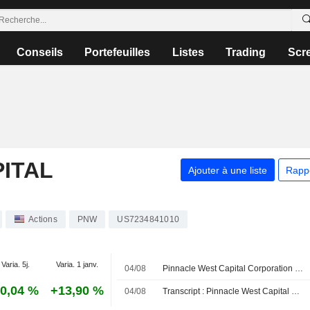
Conseils
Portefeuilles
Listes
Trading
Scr
ITAL
Ajouter à une liste
Rapp
Actions
PNW
US7234841010
Varia. 5j.
Varia. 1 janv.
04/08
Pinnacle West Capital Corporation maintient ses prévisions de bénéfices consolidés pour l'exercice 2026
0,04 %
+13,90 %
04/08
Transcript : Pinnacle West Capital Corporation, Q2 2026 Earnings Call, Aug 04, 2026