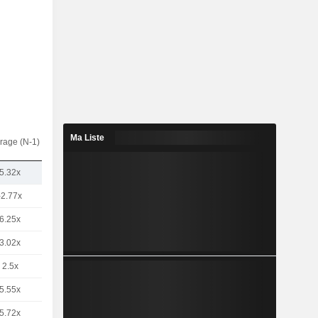
Ma Liste
rage (N-1)
5.32x
-2.77x
6.25x
3.02x
2.5x
5.55x
5.72x