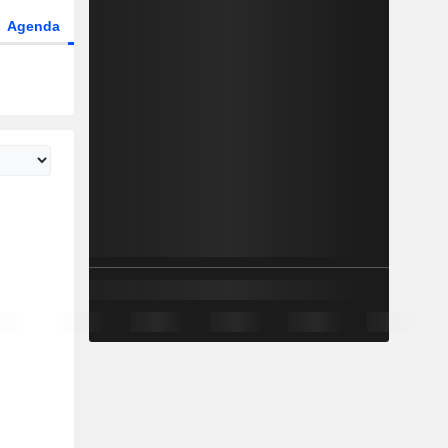
Agenda
Secteur
Dérivés
Fonds et ETFs