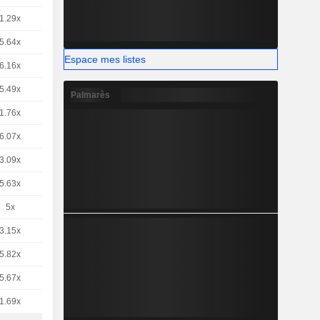
1.29x
5.64x
Espace mes listes
6.16x
5.49x
Palmarès
1.76x
6.07x
3.09x
5.63x
5x
3.15x
5.82x
5.67x
1.69x