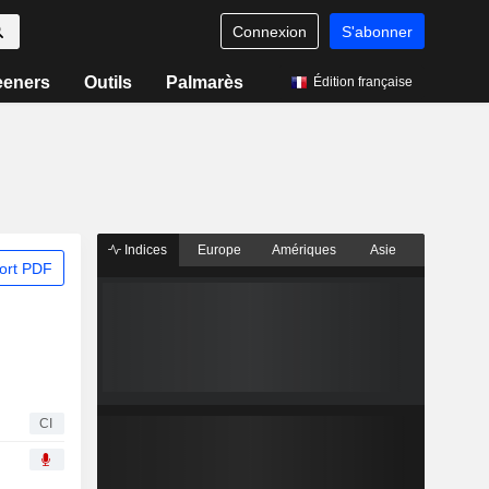
Connexion
S'abonner
eeners
Outils
Palmarès
Édition française
Indices
Europe
Amériques
Asie
ort PDF
CI