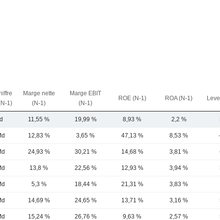
iffre
Marge nette
Marge EBIT
ROE (N-1)
ROA (N-1)
Leve
(N-1)
(N-1)
(N-1)
d
11,55 %
19,99 %
8,93 %
2,2 %
Md
12,83 %
3,65 %
47,13 %
8,53 %
Md
24,93 %
30,21 %
14,68 %
3,81 %
Md
13,8 %
22,56 %
12,93 %
3,94 %
Md
5,3 %
18,44 %
21,31 %
3,83 %
Md
14,69 %
24,65 %
13,71 %
3,16 %
Md
15,24 %
26,76 %
9,63 %
2,57 %