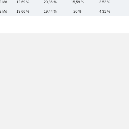
2 Md
12,69 %
20,86 %
15,59 %
3,52 %
2 Md
13,66 %
19,44 %
20 %
4,31 %