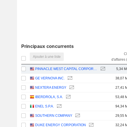
Principaux concurrents
Ch
Ajouter à une liste
d'affaires 
PINNACLE WEST CAPITAL CORPORATION
5,34 M
GE VERNOVA INC.
38,07 
NEXTERA ENERGY
27,41 
IBERDROLA, S.A.
53,48 
ENEL S.P.A.
94,34 
SOUTHERN COMPANY
29,55 
DUKE ENERGY CORPORATION
32,24 