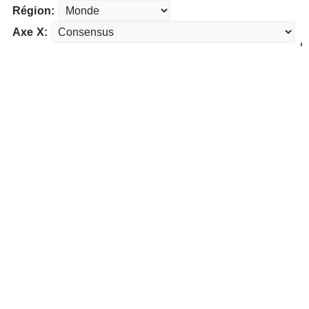
Région:
Axe X: