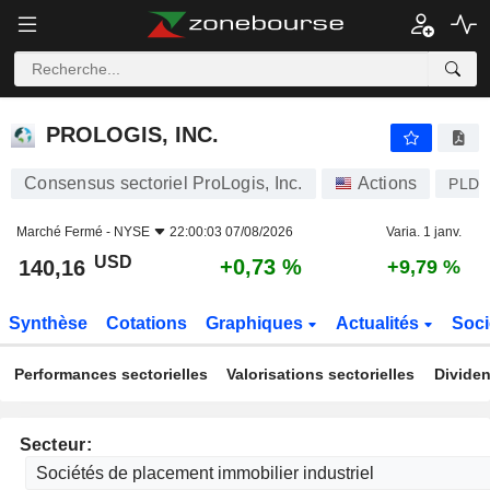
PROLOGIS, INC.
140,16
$
+0,73 %
PROLOGIS, INC.
Consensus sectoriel ProLogis, Inc.
Actions
PLD
Marché Fermé -
NYSE
22:00:03 07/08/2026
Varia. 1 janv.
USD
+0,73 %
140,16
+9,79 %
Synthèse
Cotations
Graphiques
Actualités
Soci
Performances sectorielles
Valorisations sectorielles
Dividen
Secteur: