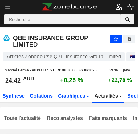
QBE INSURANCE GROUP LIMITED
24,42
$
+0,25 %
QBE INSURANCE GROUP
LIMITED
Articles Zonebourse QBE Insurance Group Limited
Marché Fermé -
Australian S.E.
08:10:08 07/08/2026
Varia. 1 janv.
AUD
+0,25 %
24,42
+22,78 %
Synthèse
Cotations
Graphiques
Actualités
Soci
Toute l'actualité
Reco analystes
Faits marquants
In