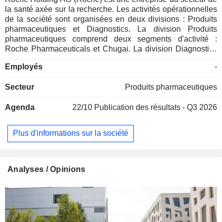
la santé axée sur la recherche. Les activités opérationnelles
de la société sont organisées en deux divisions : Produits
pharmaceutiques et Diagnostics. La division Produits
pharmaceutiques comprend deux segments d'activité :
Roche Pharmaceuticals et Chugai. La division Diagnostics
comprend quatre domaines d'activité : Soins du diabète,
Employés
-
Diagnostics moléculaires, Diagnostics professionnels et
Diagnostics tissulaires. La société développe des
Secteur
Produits pharmaceutiques
médicaments pour divers domaines thérapeutiques,
notamment l'oncologie, l'immunologie, les maladies
Agenda
22/10
Publication des résultats - Q3 2026
infectieuses, l'ophtalmologie et les neurosciences. Ses
produits pharmaceutiques comprennent Anaprox, Avastin,
Bactrim, Bondronat, CellCept, Cotellic, Dilatrend, Dormicum,
Plus d'informations sur la société
Invirase, Kadcyla, Kytril (Kevatril), Lariam, MabThera,
Madopar, Neupogen, Pegasys, Perjeta, Pulmozyme,
Rocaltrol, Rocephin et Roferon-A. La société propose des
produits destinés aux chercheurs, notamment dans les
Analyses / Opinions
domaines de l'analyse cellulaire, de l'expression génique,
du séquençage du génome et de la purification des acides
nucléiques.