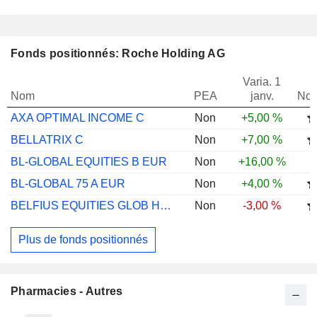
Fonds positionnés: Roche Holding AG
Varia. 1
Nom
PEA
janv.
Not
AXA OPTIMAL INCOME C
Non
+5,00 %
BELLATRIX C
Non
+7,00 %
BL-GLOBAL EQUITIES B EUR
Non
+16,00 %
BL-GLOBAL 75 A EUR
Non
+4,00 %
BELFIUS EQUITIES GLOB HEALTH CARE C$ CAP
Non
-3,00 %
Plus de fonds positionnés
Pharmacies - Autres