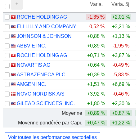
Varia.
Varia. 5j.
ROCHE HOLDING AG
-1,35 %
+2,01 %
ELI LILLY AND COMPANY
-0,52 %
+3,21 %
+
JOHNSON & JOHNSON
+0,88 %
+1,13 %
+
ABBVIE INC.
+0,89 %
-1,95 %
+
ROCHE HOLDING AG
+0,71 %
+3,87 %
+
NOVARTIS AG
+0,64 %
-0,49 %
+
ASTRAZENECA PLC
+0,39 %
-5,83 %
AMGEN INC.
+1,51 %
+6,69 %
+
NOVO NORDISK A/S
+3,92 %
-0,46 %
GILEAD SCIENCES, INC.
+1,80 %
+2,30 %
+
Moyenne
+0,89 %
+0,87 %
+
Moyenne pondérée par Capi.
+0,47 %
+1,22 %
+
Voir toutes les performances sectorielles