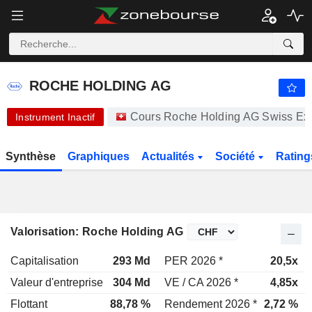
ROCHE HOLDING AG
334,90
CHF
-1,35 %
ROCHE HOLDING AG
Cours Roche Holding AG Swiss E
Instrument Inactif
Synthèse
Graphiques
Actualités
Société
Rating
Valorisation: Roche Holding AG
Capitalisation
293 Md
PER 2026 *
20,5x
Valeur d'entreprise
304 Md
VE / CA 2026 *
4,85x
Flottant
88,78 %
Rendement 2026 *
2,72 %