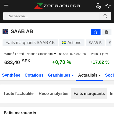
SAAB AB
633,40
kr
+0,70 %
SAAB AB
Faits marquants SAAB AB
Actions
SAAB B
SE
Marché Fermé -
Nasdaq Stockholm
18:00:00 07/08/2026
Varia. 1 janv.
SEK
+0,70 %
633,40
+17,82 %
Synthèse
Cotations
Graphiques
Actualités
Soci
Toute l'actualité
Reco analystes
Faits marquants
In
Faits marquants