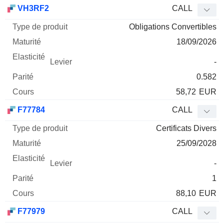
Type
VH3RF2
CALL
de
Obligations Convertibles
Mnemo
Type
produit
Maturité
Elasticité
Levier
Parité
Co
18/09/2026
-
0.582
58,72
EUR
F77784
CALL
Certificats Divers
25/09/2028
-
1
88,10
EUR
F77979
CALL