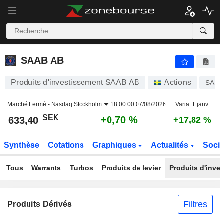
SAAB AB
633,40
kr
+0,70 %
SAAB AB
Produits d'investissement SAAB AB
Actions
SAA
Marché Fermé -
Nasdaq Stockholm
18:00:00 07/08/2026
Varia. 1 janv.
SEK
+0,70 %
633,40
+17,82 %
Synthèse
Cotations
Graphiques
Actualités
Soci
Tous
Warrants
Turbos
Produits de levier
Produits d'inv
Filtres
Produits Dérivés