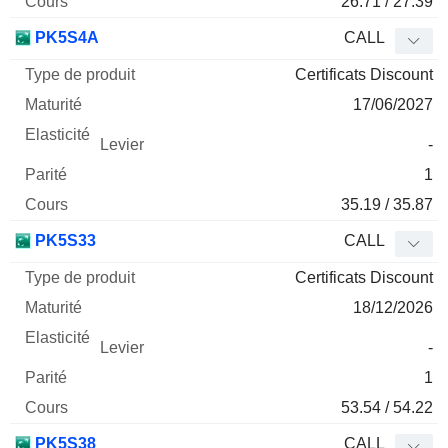
26.71 / 27.39
PK5S4A
CALL
Certificats Discount
17/06/2027
-
1
35.19 / 35.87
PK5S33
CALL
Certificats Discount
18/12/2026
-
1
53.54 / 54.22
PK5S38
CALL