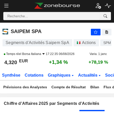
SAIPEM SPA
4,320
€
+1,34 %
SAIPEM SPA
Segments d'Activités Saipem SpA
Actions
SPM
Temps réel
Borsa Italiana
17:22:35 06/08/2026
Varia. 1 janv.
EUR
+1,34 %
4,320
+78,19 %
Synthèse
Cotations
Graphiques
Actualités
Soci
Prévisions des Analystes
Compte de Résultat
Bilan
Flux d
Chiffre d'Affaires 2025 par Segments d'Activités