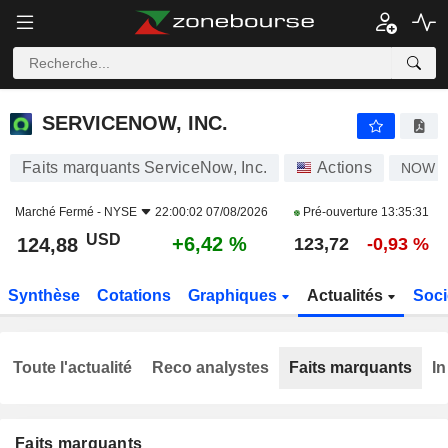
SERVICENOW, INC.
124,88
$
+6,42 %
SERVICENOW, INC.
Faits marquants ServiceNow, Inc.
Actions
NOW
Marché Fermé -
NYSE
22:00:02 07/08/2026
Pré-ouverture
13:35:31
USD
+6,42 %
124,88
123,72
-0,93 %
Synthèse
Cotations
Graphiques
Actualités
Soci
Toute l'actualité
Reco analystes
Faits marquants
In
Faits marquants