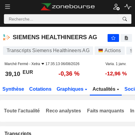
SIEMENS HEALTHINEERS AG
39,10
€
-0,36 %
SIEMENS HEALTHINEERS AG
Transcripts Siemens Healthineers AG
Actions
S
Marché Fermé -
Xetra
17:35:13 06/08/2026
Varia. 1 janv.
EUR
-0,36 %
39,10
-12,96 %
Synthèse
Cotations
Graphiques
Actualités
Soci
Toute l'actualité
Reco analystes
Faits marquants
In
Transcripts