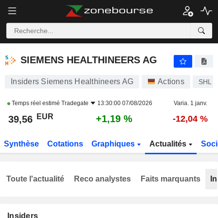
SIEMENS HEALTHINEERS AG
39,56
€
+1,19 %
SIEMENS HEALTHINEERS AG
Insiders Siemens Healthineers AG
Actions
SHL
Temps réel estimé
Tradegate
13:30:00 07/08/2026
Varia. 1 janv.
EUR
+1,19 %
39,56
-12,04 %
Synthèse
Cotations
Graphiques
Actualités
Soci
Toute l'actualité
Reco analystes
Faits marquants
In
Insiders