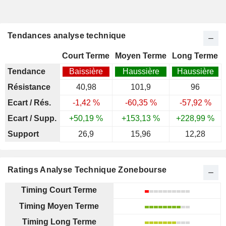
Tendances analyse technique
Court Terme
Moyen Terme
Long Terme
Tendance
Baissière
Haussière
Haussière
Résistance
40,98
101,9
96
Ecart / Rés.
-1,42 %
-60,35 %
-57,92 %
Ecart / Supp.
+50,19 %
+153,13 %
+228,99 %
Support
26,9
15,96
12,28
Ratings Analyse Technique Zonebourse
Timing Court Terme
Timing Moyen Terme
Timing Long Terme