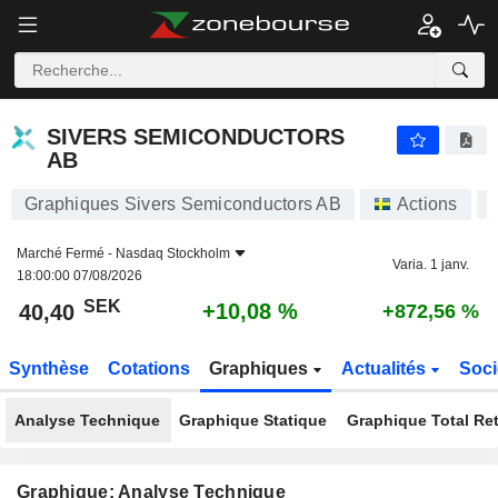
SIVERS SEMICONDUCTORS AB
40,40
kr
+10,08 %
SIVERS SEMICONDUCTORS
AB
Graphiques Sivers Semiconductors AB
Actions
Marché Fermé -
Nasdaq Stockholm
Varia. 1 janv.
18:00:00 07/08/2026
SEK
+10,08 %
40,40
+872,56 %
Synthèse
Cotations
Graphiques
Actualités
Soci
Analyse Technique
Graphique Statique
Graphique Total Re
Graphique: Analyse Technique