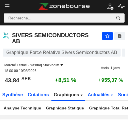
SIVERS SEMICONDUCTORS AB
43,84
kr
+8,51 %
SIVERS SEMICONDUCTORS
AB
Graphique Force Relative Sivers Semiconductors AB
Marché Fermé -
Nasdaq Stockholm
Varia. 1 janv.
18:00:00 10/08/2026
SEK
+8,51 %
43,84
+955,37 %
Synthèse
Cotations
Graphiques
Actualités
Soci
Analyse Technique
Graphique Statique
Graphique Total Re