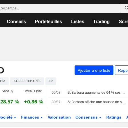
Conseils
Portefeuilles
Listes
Trading
Scr
D
Ajouter à une liste
Rapp
SBM
AU000000SBM8
Or
Varia. 5j.
Varia. 1 janv.
05/08
St Barbara augmente de 64 % ses dépenses d'exploration en Nouvelle-Écosse pour l'exercice 2027
28,57 %
+0,86 %
30/07
St Barbara affiche une hausse de sa production et de ses ventes d'or au quatrième trimestre
Société
Finances
Valorisation
Consensus
Ratings