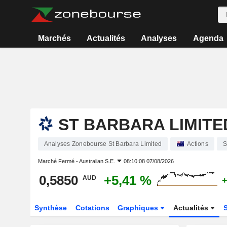
Marchés
Actualités
Analyses
Agenda
ST BARBARA LIMITE
Analyses Zonebourse St Barbara Limited
Actions
Marché Fermé -
Australian S.E.
08:10:08 07/08/2026
0,5850
+5,41 %
AUD
+
Synthèse
Cotations
Graphiques
Actualités