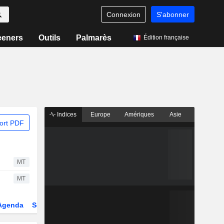
Connexion
S'abonner
eeners
Outils
Palmarès
Édition française
Indices
Europe
Amériques
Asie
ort PDF
MT
MT
Agenda
Secteur
Dérivés
Fonds et ETFs