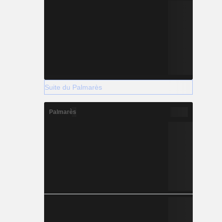
Suite du Palmarès
Palmarès