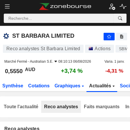
ST BARBARA LIMITED
0,5550
$
+3,74 %
ST BARBARA LIMITED
Reco analystes St Barbara Limited
Actions
SBM
Marché Fermé -
Australian S.E.
08:10:13 06/08/2026
Varia. 1 janv.
AUD
+3,74 %
0,5550
-4,31 %
Synthèse
Cotations
Graphiques
Actualités
Soci
Toute l'actualité
Reco analystes
Faits marquants
In
Reco analystes