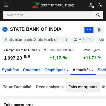
STATE BANK OF INDIA
1 097,20
₹
+1,12 %
STATE BANK OF INDIA
Faits marquants State Bank of India
Actions
SBI
Temps Différé
NSE India S.E.
13:05:10 07/08/2026
Varia. 1 janv.
INR
+1,12 %
1 097,20
+11,71 %
Synthèse
Cotations
Graphiques
Actualités
Soci
Toute l'actualité
Reco analystes
Faits marquants
In
Faits marquants