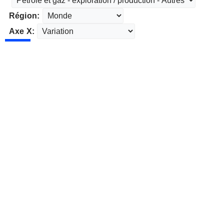
Région:
Axe X: