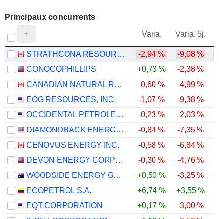
Principaux concurrents
V
Varia.
Varia. 5j.
STRATHCONA RESOURCES LTD.
-2,94 %
-9,08 %
CONOCOPHILLIPS
+0,73 %
-2,38 %
CANADIAN NATURAL RESOURCES LIMITED
-0,60 %
-4,99 %
EOG RESOURCES, INC.
-1,07 %
-9,38 %
OCCIDENTAL PETROLEUM CORPORATION
-0,23 %
-2,03 %
DIAMONDBACK ENERGY, INC.
-0,84 %
-7,35 %
CENOVUS ENERGY INC.
-0,58 %
-6,84 %
DEVON ENERGY CORPORATION
-0,30 %
-4,76 %
WOODSIDE ENERGY GROUP LTD
+0,50 %
-3,25 %
+
ECOPETROL S.A.
+6,74 %
+3,55 %
EQT CORPORATION
+0,17 %
-3,00 %