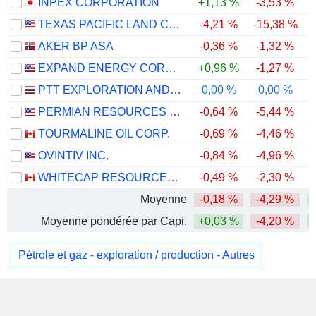
INPEX CORPORATION
+1,13 %
-3,53 %
TEXAS PACIFIC LAND CORPORATION
-4,21 %
-15,38 %
-
AKER BP ASA
-0,36 %
-1,32 %
EXPAND ENERGY CORPORATION
+0,96 %
-1,27 %
PTT EXPLORATION AND PRODUCTION
0,00 %
0,00 %
PERMIAN RESOURCES CORPORATION
-0,64 %
-5,44 %
TOURMALINE OIL CORP.
-0,69 %
-4,46 %
OVINTIV INC.
-0,84 %
-4,96 %
WHITECAP RESOURCES INC.
-0,49 %
-2,30 %
Moyenne
-0,18 %
-4,29 %
Moyenne pondérée par Capi.
+0,03 %
-4,20 %
Pétrole et gaz - exploration / production - Autres