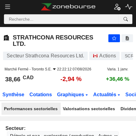
STRATHCONA RESOURCES LTD.
38,66
$
-2,94 %
STRATHCONA RESOURCES
LTD.
Secteur Strathcona Resources Ltd.
Actions
SCR
Marché Fermé -
Toronto S.E.
22:22:12 07/08/2026
Varia. 1 janv.
CAD
-2,94 %
38,66
+36,46 %
Synthèse
Cotations
Graphiques
Actualités
Soci
Performances sectorielles
Valorisations sectorielles
Dividen
Secteur: