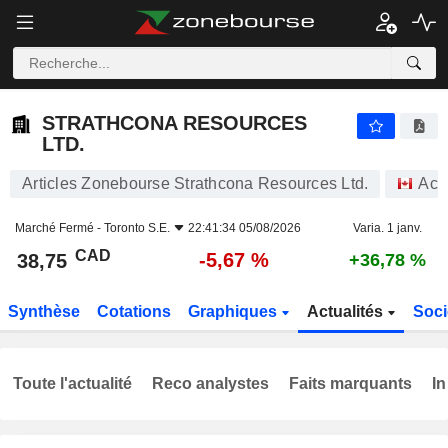
STRATHCONA RESOURCES LTD.
38,75
$
-5,67 %
STRATHCONA RESOURCES
LTD.
Articles Zonebourse Strathcona Resources Ltd.
Act
Marché Fermé -
Toronto S.E.
22:41:34 05/08/2026
Varia. 1 janv.
CAD
-5,67 %
38,75
+36,78 %
Synthèse
Cotations
Graphiques
Actualités
Soci
Toute l'actualité
Reco analystes
Faits marquants
In