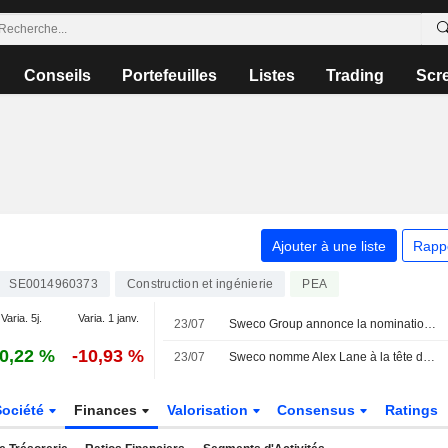
Conseils
Portefeuilles
Listes
Trading
Scr
Ajouter à une liste
Rapp
SE0014960373
Construction et ingénierie
PEA
Varia. 5j.
Varia. 1 janv.
23/07
Sweco Group annonce la nomination d'Alex Lane au poste de président de Sweco UK et membre du comité de direction du groupe, à compter du 1er octobre 2026
0,22 %
-10,93 %
23/07
Sweco nomme Alex Lane à la tête de ses activités au Royaume-Uni
Société
Finances
Valorisation
Consensus
Ratings