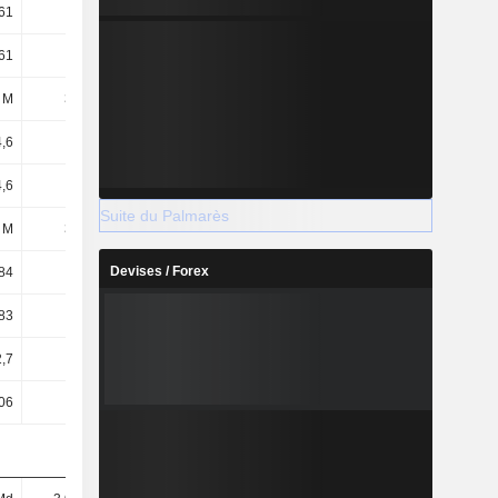
61
4,64
5,76
6,18
61
4,64
5,76
6,18
 M
359 M
360 M
360 M
4,6
4,64
5,75
6,16
4,6
4,64
5,75
6,16
Suite du Palmarès
 M
360 M
360 M
361 M
Devises / Forex
84
4,13
5,07
5,68
83
4,12
5,06
5,66
2,7
2,95
3,3
3,7
06
58,07
51,13
53,32