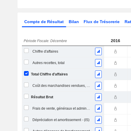
Compte de Résultat
Bilan
Flux de Trésorerie
Rat
2016
Période Fiscale: Décembre
Chiffre d'affaires
Autres recettes, total
Total Chiffre d'affaires
Coût des marchandises vendues, total
Résultat Brut
Frais de vente, généraux et administratifs, total
Dépréciation et amortissement - (IS)