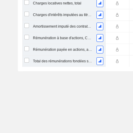
Charges locatives nettes, total
Charges d'intérêts imputées au titre des contrats de location
Amortissement imputé des contrats de location simple
Rémunération à base d'actions, COGS (Total)
Rémunération payée en actions, autres (total)
Total des rémunérations fondées sur des actions