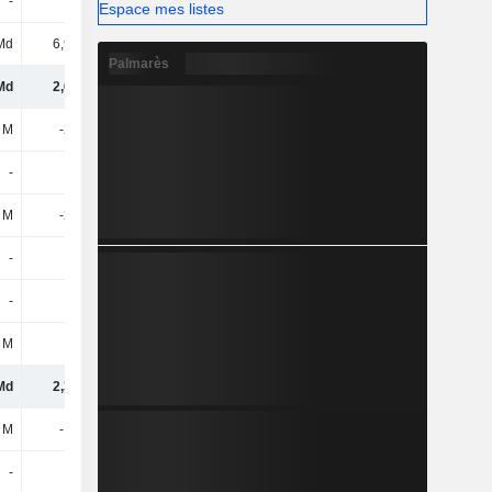
-
-39 M
-32 M
-44 M
Espace mes listes
Md
6,97 Md
7,26 Md
7,26 Md
Palmarès
Md
2,61 Md
3,19 Md
3,49 Md
 M
-244 M
-296 M
-237 M
-
29 M
47 M
40 M
 M
-215 M
-249 M
-197 M
-
-
-
-
-
-4 M
1 M
-
 M
-20 M
-20 M
-21 M
Md
2,37 Md
2,92 Md
3,27 Md
 M
-192 M
-168 M
-286 M
-
3 M
-
-