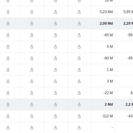
10 M
5,23 Md
5,95 
2,08 Md
2,29 
-65 M
-95
5 M
-60 M
-95
1 M
3 M
-22 M
8
2 Md
2,2 
-112 M
-43
-