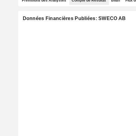
Prévisions des Analystes
Compte de Résultat
Bilan
Flux d
Données Financières Publiées: SWECO AB