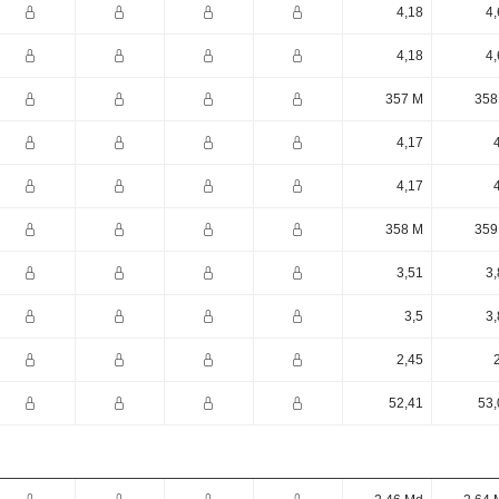
4,18
4,
4,18
4,
357 M
358
4,17
4,17
358 M
359
3,51
3,
3,5
3,
2,45
52,41
53,