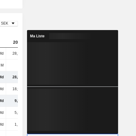
SEK
Ma Liste
2023
2024
2025
Md
28,52 Md
30,68 Md
31,59 Md
 M
-
-
-
Md
28,52 Md
30,68 Md
31,59 Md
Md
18,94 Md
20,23 Md
20,84 Md
Md
9,58 Md
10,44 Md
10,75 Md
Md
5,84 Md
6,02 Md
5,98 Md
Md
1,18 Md
1,27 Md
1,32 Md