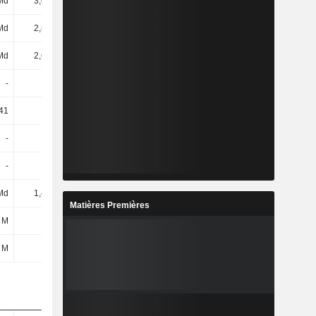
Md
3,07 Md
3,65 Md
3,95 Md
Md
2,82 Md
3,38 Md
3,66 Md
Md
2,61 Md
3,19 Md
3,49 Md
-
-
3,72 Md
4,02 Md
41
23,53
24,58
25,43
-
-
643 M
640 M
-
-
32 M
120 M
Md
1,48 Md
1,82 Md
2,05 Md
Matières Premières
 M
68 M
98 M
115 M
 M
1 M
2 M
1 M