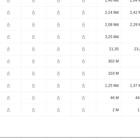
2,46 Md
2,64 
2,24 Md
2,42 
2,08 Md
2,29 
3,25 Md
21,35
23,
302 M
103 M
1,25 Md
1,37 
46 M
44
2 M
1