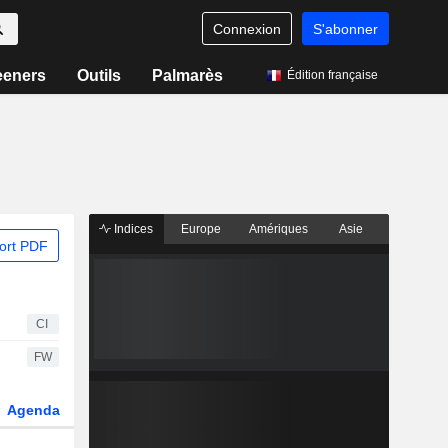
Connexion
S'abonner
eeners
Outils
Palmarès
Édition française
Indices
Europe
Amériques
Asie
ort PDF
CI
FW
Agenda
Secteur
Dérivés
Fonds et ETFs