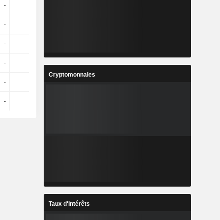
-
-
73 M
70 M
-
-
25,77 M
19,89 M
-
-
47,23 M
50,11 M
-
-
-
-
Cryptomonnaies
-
56 M
104 M
91 M
-
56 M
104 M
91 M
Taux d'Intérêts