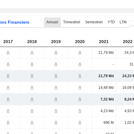
ios Financiers
Annuel
Trimestriel
Semestriel
YTD
LTM
2017
2018
2019
2020
2021
2022
21,79 Md
24,3 
-
31
21,79 Md
24,33 
14,48 Md
16,09 
7,32 Md
8,24 
4,23 Md
4,93 
996 M
1,02 