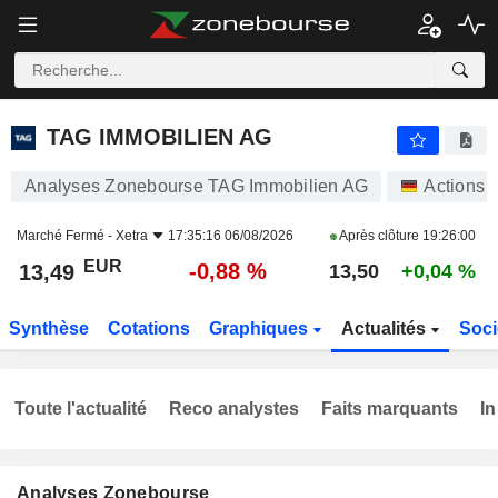
TAG IMMOBILIEN AG
13,49
€
-0,88 %
TAG IMMOBILIEN AG
Analyses Zonebourse TAG Immobilien AG
Actions
Marché Fermé -
Xetra
17:35:16 06/08/2026
Après clôture
19:26:00
EUR
-0,88 %
13,49
13,50
+0,04 %
Synthèse
Cotations
Graphiques
Actualités
Soci
Toute l'actualité
Reco analystes
Faits marquants
In
Analyses Zonebourse