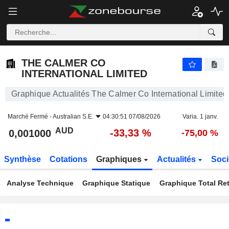
THE CALMER CO INTERNATIONAL LIMITED
0,001000
$
-33,33 %
THE CALMER CO
INTERNATIONAL LIMITED
Graphique Actualités The Calmer Co International Limited
Marché Fermé -
Australian S.E.
04:30:51 07/08/2026
Varia. 1 janv.
AUD
-33,33 %
0,001000
-75,00 %
Synthèse
Cotations
Graphiques
Actualités
Soci
Analyse Technique
Graphique Statique
Graphique Total Re