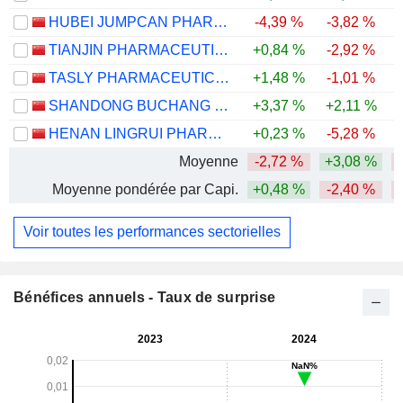
HUBEI JUMPCAN PHARMACEUTICAL CO., LTD.
-4,39 %
-3,82 %
TIANJIN PHARMACEUTICAL DA REN TANG GROUP CORPORATION LIMITED
+0,84 %
-2,92 %
TASLY PHARMACEUTICAL GROUP CO., LTD
+1,48 %
-1,01 %
SHANDONG BUCHANG PHARMACEUTICALS CO., LTD.
+3,37 %
+2,11 %
-
HENAN LINGRUI PHARMACEUTICAL CO., LTD.
+0,23 %
-5,28 %
Moyenne
-2,72 %
+3,08 %
-
Moyenne pondérée par Capi.
+0,48 %
-2,40 %
Voir toutes les performances sectorielles
Bénéfices annuels - Taux de surprise