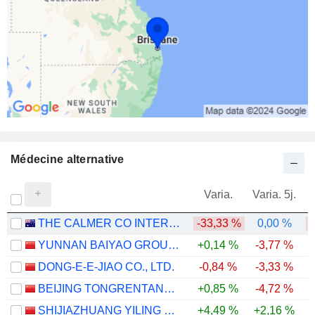
Médecine alternative
Varia.
Varia. 5j.
THE CALMER CO INTERNATIONAL LIMITED
-33,33 %
0,00 %
-
YUNNAN BAIYAO GROUP CO.,LTD
+0,14 %
-3,77 %
DONG-E-E-JIAO CO., LTD.
-0,84 %
-3,33 %
BEIJING TONGRENTANG CO., LTD
+0,85 %
-4,72 %
-
SHIJIAZHUANG YILING PHARMACEUTICAL CO., LTD.
+4,49 %
+2,16 %