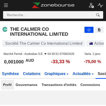
THE CALMER CO INTERNATIONAL LIMITED
0,001000
$
-33,33 %
THE CALMER CO
INTERNATIONAL LIMITED
Société The Calmer Co International Limited
Action
Marché Fermé -
Australian S.E.
04:30:51 07/08/2026
Varia. 1 janv.
AUD
-33,33 %
0,001000
-75,00 %
Synthèse
Cotations
Graphiques
Actualités
Soci
Profil
Gouvernance
Transactions d'initiés
Connexions