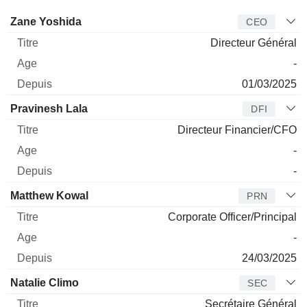
Dirigeant
Titre
Age
Depuis
Zane Yoshida
CEO
Directeur Général
-
01/03/2025
Pravinesh Lala
DFI
Directeur Financier/CFO
-
-
Matthew Kowal
PRN
Corporate Officer/Principal
-
24/03/2025
Natalie Climo
SEC
Secrétaire Général