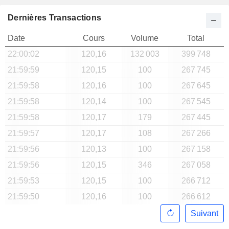
Dernières Transactions
Date
Cours
Volume
Total
22:00:02
120,16
132 003
399 748
21:59:59
120,15
100
267 745
21:59:58
120,16
100
267 645
21:59:58
120,14
100
267 545
21:59:58
120,17
179
267 445
21:59:57
120,17
108
267 266
21:59:56
120,13
100
267 158
21:59:56
120,15
346
267 058
21:59:53
120,15
100
266 712
21:59:50
120,16
100
266 612
Suivant