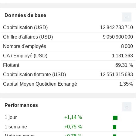
2001
+26,58 %
2000
+43,33 %
Données de base
1999
-21,21 %
Capitalisation (USD)
12 842 783 710
1998
+4,76 %
Chiffre d'affaires (USD)
9 050 900 000
1997
+34,04 %
Nombre d'employés
8 000
1996
-19,89 %
CA / Employé (USD)
1 131 363
1995
-8,33 %
Flottant
69.31 %
1994
+7,26 %
Capitalisation flottante (USD)
12 551 315 683
1993
-31,94 %
Capital Moyen Quotidien Echangé
1.35%
1992
-12,33 %
1991
+61,73 %
Performances
1990
+27,27 %
1989
+21,97 %
1 jour
+1,14 %
1988
+17,44 %
1 semaine
+0,75 %
1987
+13,06 %