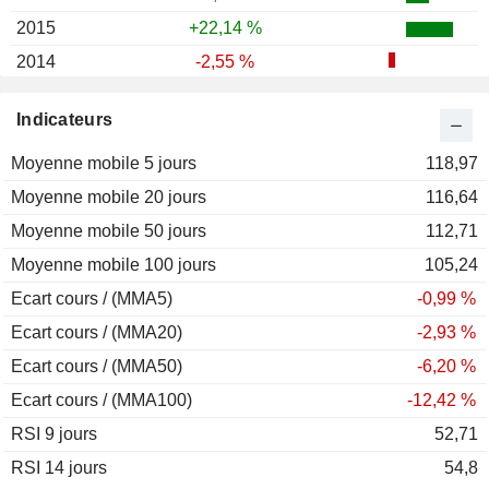
2015
+22,14 %
2014
-2,55 %
2013
+20,15 %
Indicateurs
2012
+10,32 %
Moyenne mobile 5 jours
2011
+19,07 %
118,97
Moyenne mobile 20 jours
2010
+6,32 %
116,64
Moyenne mobile 50 jours
2009
+42,41 %
112,71
Moyenne mobile 100 jours
2008
-15,71 %
105,24
Ecart cours / (MMA5)
2007
+6,13 %
-0,99 %
Ecart cours / (MMA20)
2006
+10,16 %
-2,93 %
Ecart cours / (MMA50)
2005
-6,52 %
-6,20 %
Ecart cours / (MMA100)
2004
+3,93 %
-12,42 %
RSI 9 jours
2003
+13,77 %
52,71
RSI 14 jours
2002
+12,52 %
54,8