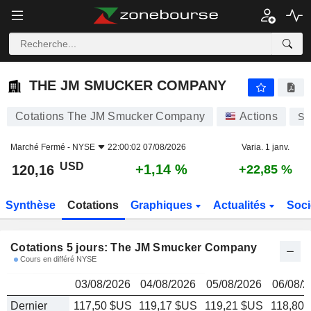
THE JM SMUCKER COMPANY
120,16
$
THE JM SMUCKER COMPANY
Cotations The JM Smucker Company
Actions
SJ
Marché Fermé -
NYSE
22:00:02 07/08/2026
Varia. 1 janv.
USD
+1,14 %
120,16
+22,85 %
Synthèse
Cotations
Graphiques
Actualités
Soci
Cotations 5 jours: The JM Smucker Company
Cours en différé NYSE
03/08/2026
04/08/2026
05/08/2026
06/08/2
Dernier
117,50 $US
119,17 $US
119,21 $US
118,80