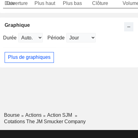
Date
Ouverture
Plus haut
Plus bas
Clôture
Volum
Graphique
Durée
Période
Plus de graphiques
Bourse
Actions
Action SJM
Cotations The JM Smucker Company