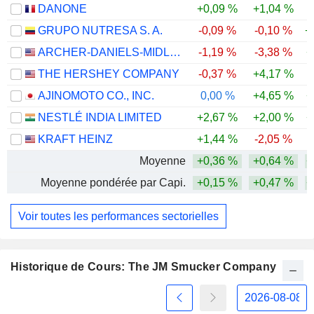
DANONE
+0,09 %
+1,04 %
GRUPO NUTRESA S. A.
-0,09 %
-0,10 %
+
ARCHER-DANIELS-MIDLAND COMPANY
-1,19 %
-3,38 %
+
THE HERSHEY COMPANY
-0,37 %
+4,17 %
AJINOMOTO CO., INC.
0,00 %
+4,65 %
+
NESTLÉ INDIA LIMITED
+2,67 %
+2,00 %
+
KRAFT HEINZ
+1,44 %
-2,05 %
Moyenne
+0,36 %
+0,64 %
+
Moyenne pondérée par Capi.
+0,15 %
+0,47 %
+
Voir toutes les performances sectorielles
Historique de Cours: The JM Smucker Company