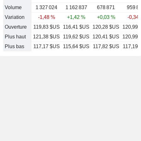
Volume
1 327 024
1 162 837
678 871
959 8
Variation
-1,48 %
+1,42 %
+0,03 %
-0,34
Ouverture
119,83 $US
116,41 $US
120,28 $US
120,99
Plus haut
121,38 $US
119,62 $US
120,41 $US
120,99
Plus bas
117,17 $US
115,64 $US
117,82 $US
117,19