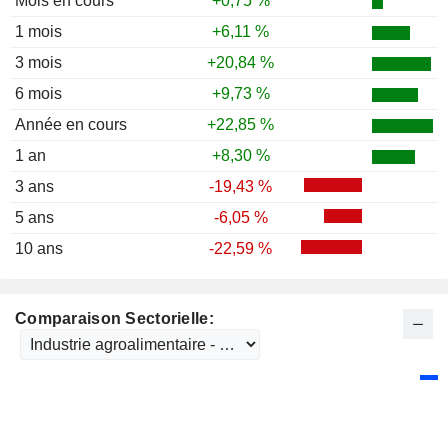
Mois en cours
+0,75 %
1986
-5,26 %
1 mois
+6,11 %
1985
+72,73 %
3 mois
+20,84 %
1984
+35,80 %
6 mois
+9,73 %
1983
+20,90 %
Année en cours
+22,85 %
1982
+86,11 %
1 an
+8,30 %
1981
+15,20 %
3 ans
-19,43 %
1980
+45,35 %
5 ans
-6,05 %
1979
+16,22 %
10 ans
-22,59 %
1978
+5,71 %
1977
-6,67 %
Comparaison Sectorielle:
1976
+10,29 %
1975
+65,85 %
1974
-26,13 %
1973
-44,50 %