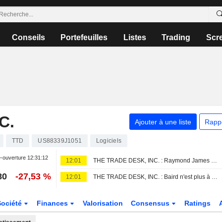
Conseils
Portefeuilles
Listes
Trading
Scr
C.
Ajouter à une liste
Rapp
TTD
US88339J1051
Logiciels
-ouverture
12:31:12
12:01
THE TRADE DESK, INC. : Raymond James désormais pessimiste
80
-27,53 %
12:01
THE TRADE DESK, INC. : Baird n'est plus à l'achat
Société
Finances
Valorisation
Consensus
Ratings