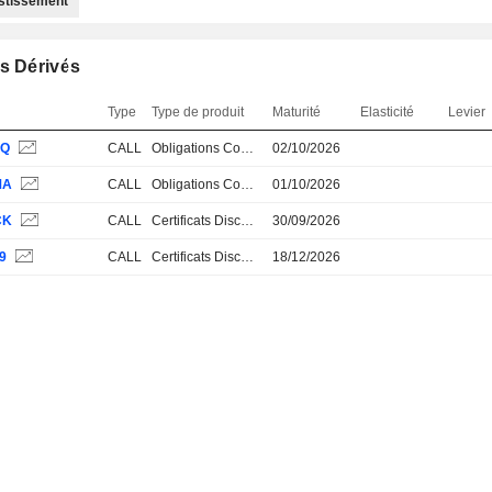
estissement
s Dérivés
Type
Type de produit
Maturité
Elasticité
Levier
YQ
CALL
Obligations Convertibles
02/10/2026
MA
CALL
Obligations Convertibles
01/10/2026
CK
CALL
Certificats Discount
30/09/2026
9
CALL
Certificats Discount
18/12/2026