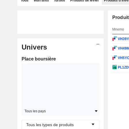
Tous
Warrants
Turbos
Produits de levier
Produits d'inv
Produit
Mnemo
VH39
Univers
VH49
VH5Y
Place boursière
PL1ZD
Tous les pays
Tous les types de produits