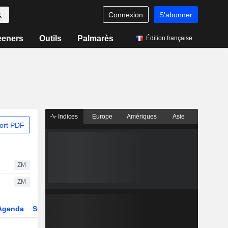
Connexion
S'abonner
eeners
Outils
Palmarès
Édition française
Indices
Europe
Amériques
Asie
ort PDF
ZM
ZM
Agenda
Secteur
Dérivés
Fonds et ETFs