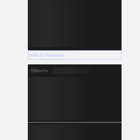
Suite du Palmarès
Palmarès