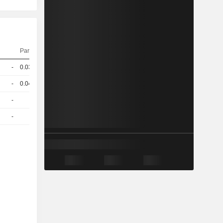
Parité
Cours
-
0.031
59,30
USD
-
0.048
47,20
EUR
-
1
17,70
USD
-
1
11,04
EUR