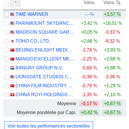
Varia.
Varia. 5j.
TIME WARNER
-.--%
+3,57 %
PARAMOUNT SKYDANCE CORPORATION
+3,42 %
+16,01 %
-
MADISON SQUARE GARDEN SPORTS CORP.
+0,05 %
-3,33 %
+
TOHO CO., LTD.
+2,66 %
-8,32 %
-
BEIJING ENLIGHT MEDIA CO., LTD
-2,78 %
+3,93 %
-
MANGO EXCELLENT MEDIA CO., LTD.
-2,25 %
+2,68 %
-
BANIJAY GROUP N.V.
-0,66 %
+5,88 %
LIONSGATE STUDIOS CORP.
-0,39 %
-3,36 %
+
CHINA FILM INDUSTRY GROUP CO., LTD.
-0,79 %
+1,29 %
CHINA RUYI HOLDINGS LIMITED
-1,35 %
+2,10 %
-
Moyenne
-0,17 %
+0,67 %
Moyenne pondérée par Capi.
+0,42 %
+0,67 %
Voir toutes les performances sectorielles