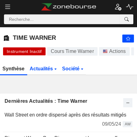
-.-
TIME WARNER
-
$
-
%
TIME WARNER
Cours Time Warner
Actions
Instrument Inactif
Synthèse
Actualités
Société
Dernières Actualités : Time Warner
Wall Street en ordre dispersé après des résultats mitigés
09/05/24
AW