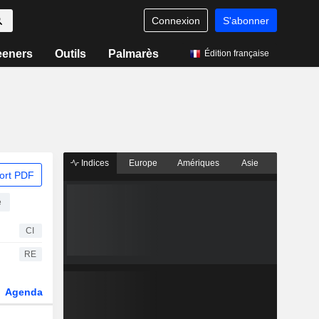
Connexion
S'abonner
eeners
Outils
Palmarès
Édition française
Indices
Europe
Amériques
Asie
ort PDF
e
CI
RE
Agenda
Secteur
Dérivés
Fonds et ETFs