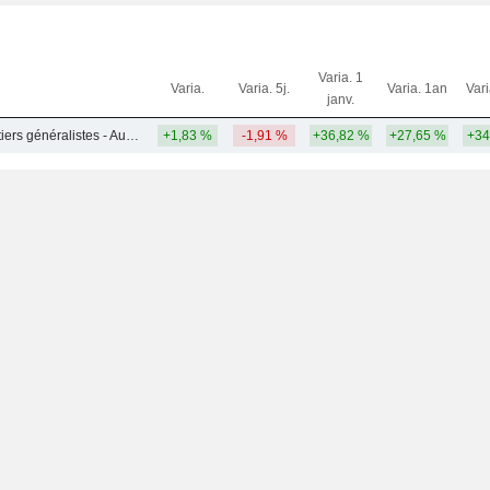
Varia. 1
Varia.
Varia. 5j.
Varia. 1an
Var
janv.
Assureurs et courtiers généralistes - Autres
+1,83 %
-1,91 %
+36,82 %
+27,65 %
+34