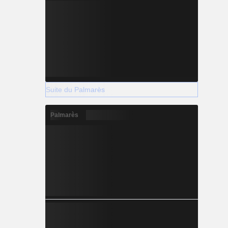
Suite du Palmarès
Palmarès