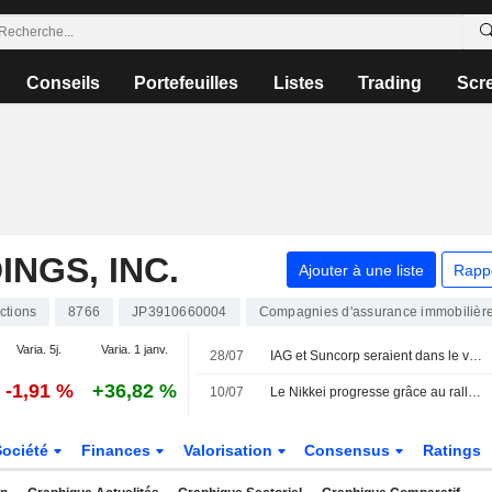
Conseils
Portefeuilles
Listes
Trading
Scr
NGS, INC.
Ajouter à une liste
Rapp
ctions
8766
JP3910660004
Compagnies d'assurance immobilièr
Varia. 5j.
Varia. 1 janv.
28/07
IAG et Suncorp seraient dans le viseur de Tokio Marine pour une opération à 20 milliards de dollars
-1,91 %
+36,82 %
10/07
Le Nikkei progresse grâce au rallye de l'IA, tandis que l'espoir d'un pivot des fonds de pension soutient le yen et les obligations
Société
Finances
Valorisation
Consensus
Ratings