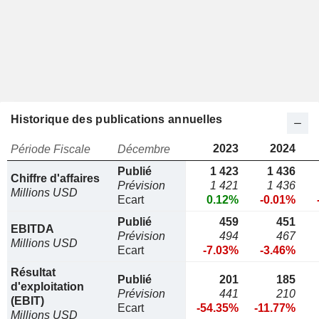
Historique des publications annuelles
2023
2024
Période Fiscale
Décembre
Publié
1 423
1 436
Chiffre d'affaires
Prévision
1 421
1 436
Millions USD
Ecart
0.12%
-0.01%
Publié
459
451
EBITDA
Prévision
494
467
Millions USD
Ecart
-7.03%
-3.46%
Résultat
Publié
201
185
d'exploitation
Prévision
441
210
(EBIT)
Ecart
-54.35%
-11.77%
Millions USD