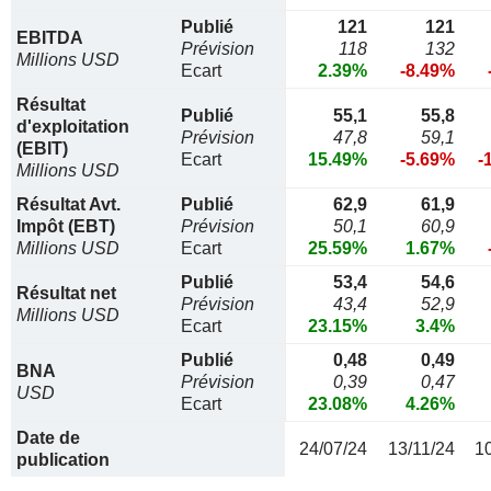
Publié
121
121
EBITDA
Prévision
118
132
Millions USD
Ecart
2.39%
-8.49%
Résultat
Publié
55,1
55,8
d'exploitation
Prévision
47,8
59,1
(EBIT)
Ecart
15.49%
-5.69%
-
Millions USD
Résultat Avt.
Publié
62,9
61,9
Impôt (EBT)
Prévision
50,1
60,9
Millions USD
Ecart
25.59%
1.67%
Publié
53,4
54,6
Résultat net
Prévision
43,4
52,9
Millions USD
Ecart
23.15%
3.4%
Publié
0,48
0,49
BNA
Prévision
0,39
0,47
USD
Ecart
23.08%
4.26%
Date de
24/07/24
13/11/24
1
publication