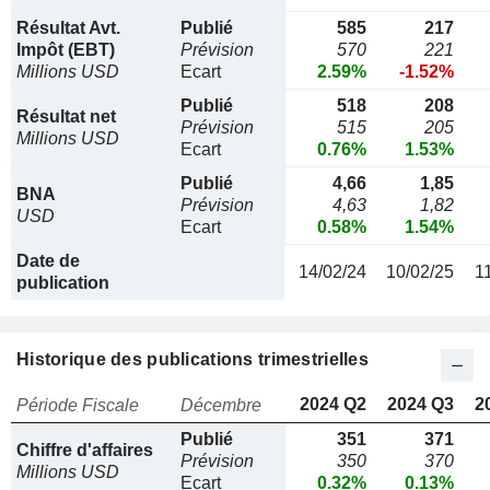
Résultat Avt.
Publié
585
217
Impôt (EBT)
Prévision
570
221
Millions USD
Ecart
2.59%
-1.52%
Publié
518
208
Résultat net
Prévision
515
205
Millions USD
Ecart
0.76%
1.53%
Publié
4,66
1,85
BNA
Prévision
4,63
1,82
USD
Ecart
0.58%
1.54%
Date de
14/02/24
10/02/25
1
publication
Historique des publications trimestrielles
2024 Q2
2024 Q3
2
Période Fiscale
Décembre
Publié
351
371
Chiffre d'affaires
Prévision
350
370
Millions USD
Ecart
0.32%
0.13%