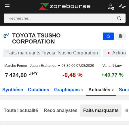
TOYOTA TSUSHO CORPORATION
7 424,00
¥
-0,48 %
TOYOTA TSUSHO
CORPORATION
Faits marquants Toyota Tsusho Corporation
Actions
Marché Fermé -
Japan Exchange
08:30:00 07/08/2026
Varia. 1 janv.
JPY
-0,48 %
7 424,00
+40,77 %
Synthèse
Cotations
Graphiques
Actualités
Soci
Toute l'actualité
Reco analystes
Faits marquants
In