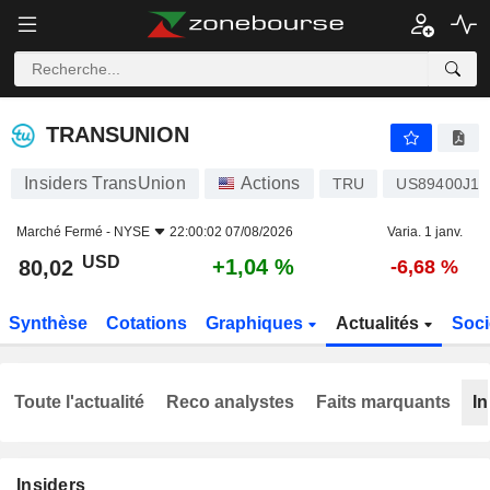
TRANSUNION
80,02
$
+1,04 %
TRANSUNION
Insiders TransUnion
Actions
TRU
US89400J10
Marché Fermé -
NYSE
22:00:02 07/08/2026
Varia. 1 janv.
USD
+1,04 %
80,02
-6,68 %
Synthèse
Cotations
Graphiques
Actualités
Soci
Toute l'actualité
Reco analystes
Faits marquants
In
Insiders