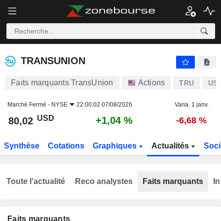
TRANSUNION
80,02
$
+1,04 %
TRANSUNION
Faits marquants TransUnion
Actions
TRU
US8
Marché Fermé -
NYSE
22:00:02 07/08/2026
Varia. 1 janv.
USD
+1,04 %
80,02
-6,68 %
Synthèse
Cotations
Graphiques
Actualités
Soci
Toute l'actualité
Reco analystes
Faits marquants
In
Faits marquants