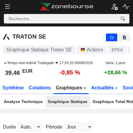
TRATON SE
39,46
€
-0,85 %
TRATON SE
Graphique Statique Traton SE
Actions
8TRA
Temps réel estimé
Tradegate
17:26:25 06/08/2026
Varia. 1 janv.
EUR
-0,85 %
39,46
+28,66 %
Synthèse
Cotations
Graphiques
Actualités
Soci
Analyse Technique
Graphique Statique
Graphique Total Re
Durée
Période